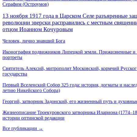
Серафим (Остроумов)
13 ноября 1917 года в Царском Селе разъяренные за
революции зверски расправились с местным священ
отцом Иоанном Кочуровым
Человек, лично знавший Бога
Иконография подвижников Липецкой земли. Прижизненные и
портреты
Святитель Алексий, митрополит Московский, кормчий Русског
государства
Первый Вселенский Собор 325 года: история, догматы и наслед
летию Никейского Собора)
Георгий, затворник Задонский, его жизненный путь и духовные
Жизнеописание Троекуровского затворника Илариона (1774–18
истории оптинской редакции
Все публикации →