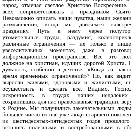
народ, отмечая светлое Христово Воскресение.
всех поприветствовать с праздником Свят
Невозможно описать наши чувства, наши желани
размышления, когда мы движемся навстре
празднику. Путь к нему через полутора
утомительные труды, раздумия, коленопрек
различные ограничения — не только в пищ
увеселительных моментах, даже в разгов
информационном пространстве. Всё это ло
должное на христиан, идущих дорогой Христа. 
думалось, особенно в детстве: «Когда же зако
время временных ограничений»? Но, как видит
выросли живыми, здоровыми и жилистыми, с
осуществить и сделать всё. Видимо, Госпо
искренность в трудах наших недалёких 
сохранивших для нас православные традиции, вер
к Родине. Мы получились замечательными людьм
большее число из нас уже люди старшего поколе
из шестидесятых-пятидесятых годов прошлого
остались полезными и востребованными в об