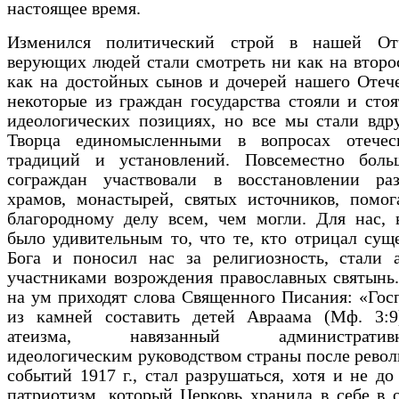
настоящее время.
Изменился политический строй в нашей От
верующих людей стали смотреть ни как на второ
как на достойных сынов и дочерей нашего Отече
некоторые из граждан государства стояли и сто
идеологических позициях, но все мы стали вдр
Творца единомысленными в вопросах отечес
традиций и установлений. Повсеместно боль
сограждан участвовали в восстановлении ра
храмов, монастырей, святых источников, помог
благородному делу всем, чем могли. Для нас, 
было удивительным то, что те, кто отрицал сущ
Бога и поносил нас за религиозность, стали 
участниками возрождения православных святынь
на ум приходят слова Священного Писания: «Гос
из камней составить детей Авраама (Мф. 3:9
атеизма, навязанный административно
идеологическим руководством страны после рев
событий 1917 г., стал разрушаться, хотя и не до
патриотизм, который Церковь хранила в себе в