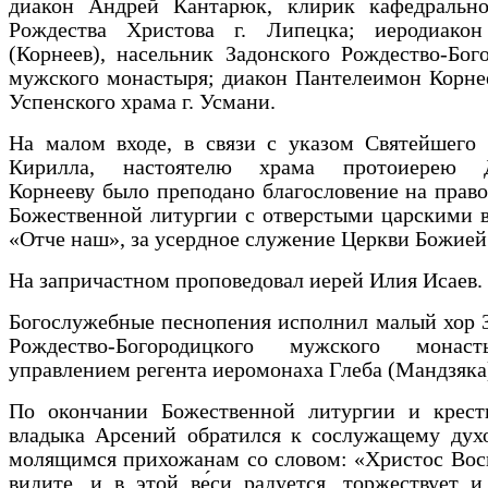
диакон Андрей Кантарюк, клирик кафедрально
Рождества Христова г. Липецка; иеродиако
(Корнеев), насельник Задонского Рождество-Бог
мужского монастыря; диакон Пантелеимон Корне
Успенского храма г. Усмани.
На малом входе, в связи с указом Святейшего 
Кирилла, настоятелю храма протоиерею 
Корнееву было преподано благословение на прав
Божественной литургии с отверстыми царскими 
«Отче наш», за усердное служение Церкви Божией
На запричастном проповедовал иерей Илия Исаев.
Богослужебные песнопения исполнил малый хор 
Рождество-Богородицкого мужского монас
управлением регента иеромонаха Глеба (Мандзяка
По окончании Божественной литургии и крестн
владыка Арсений обратился к сослужащему духо
молящимся прихожанам со словом: «Христос Вос
видите, и в этой ве́си радуется, торжествует и