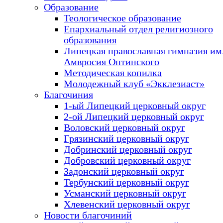
Образование
Теологическое образование
Епархиальный отдел религиозного
образования
Липецкая православная гимназия им.
Амвросия Оптинского
Методическая копилка
Молодежный клуб «Экклезиаст»
Благочиния
1-ый Липецкий церковный округ
2-ой Липецкий церковный округ
Воловский церковный округ
Грязинский церковный округ
Добринский церковный округ
Добровский церковный округ
Задонский церковный округ
Тербунский церковный округ
Усманский церковный округ
Хлевенский церковный округ
Новости благочиний