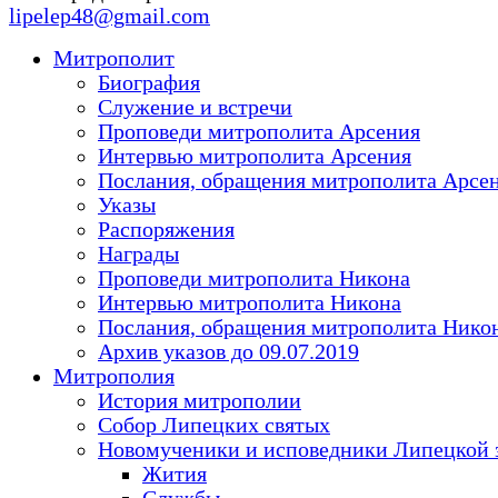
lipelep48@gmail.com
Митрополит
Биография
Служение и встречи
Проповеди митрополита Арсения
Интервью митрополита Арсения
Послания, обращения митрополита Арсе
Указы
Распоряжения
Награды
Проповеди митрополита Никона
Интервью митрополита Никона
Послания, обращения митрополита Нико
Архив указов до 09.07.2019
Митрополия
История митрополии
Собор Липецких святых
Новомученики и исповедники Липецкой 
Жития