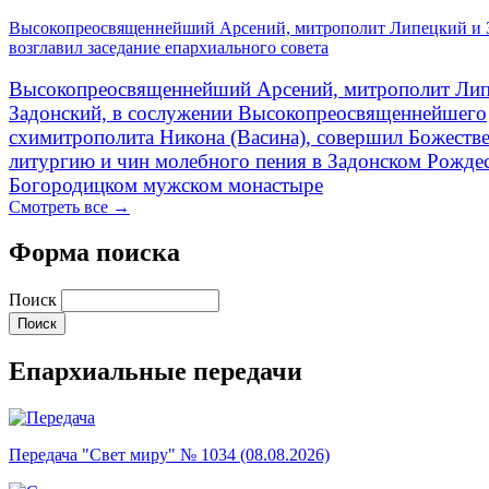
Высокопреосвященнейший Арсений, митрополит Липецкий и 
возглавил заседание епархиального совета
Высокопреосвященнейший Арсений, митрополит Лип
Задонский, в сослужении Высокопреосвященнейшего
схимитрополита Никона (Васина), совершил Божеств
литургию и чин молебного пения в Задонском Рожде
Богородицком мужском монастыре
Смотреть все →
Форма поиска
Поиск
Епархиальные передачи
Передача "Свет миру" № 1034 (08.08.2026)