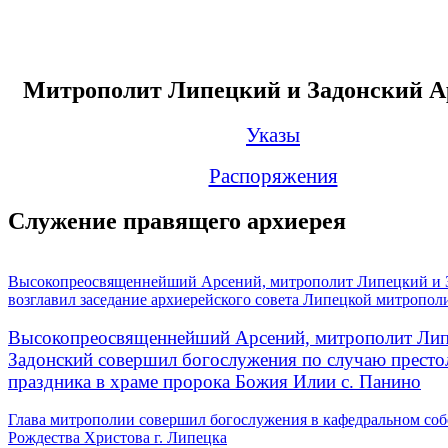
Митрополит Липецкий и Задонский А
Указы
Распоряжения
Служение правящего архиерея
Высокопреосвященнейший Арсений, митрополит Липецкий и 
возглавил заседание архиерейского совета Липецкой митропол
Высокопреосвященнейший Арсений, митрополит Лип
Задонский совершил богослужения по случаю престо
праздника в храме пророка Божия Илии с. Панино
Глава митрополии совершил богослужения в кафедральном соб
Рождества Христова г. Липецка