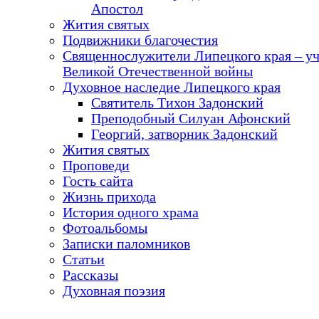
Апостол
Жития святых
Подвижники благочестия
Священнослужители Липецкого края – у
Великой Отечественной войны
Духовное наследие Липецкого края
Святитель Тихон Задонский
Преподобный Силуан Афонский
Георгий, затворник Задонский
Жития святых
Проповеди
Гость сайта
Жизнь прихода
История одного храма
Фотоальбомы
Записки паломников
Статьи
Рассказы
Духовная поэзия