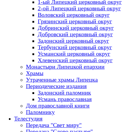
1-ый Липецкий церковный округ
2-ой Липецкий церковный округ
Воловский церковный округ
Грязинский церковный округ
Добринский церковный округ
Добровский церковный округ
Задонский церковный округ
Тербунский церковный округ
Усманский церковный округ
Хлевенский церковный округ
Монастыри Липецкой епархии
Храмы
Утраченные храмы Липецка
Периодические издания
Задонский паломник
Усмань православная
Дом православной книги
Паломнику
Телестудия
Передача "Свет миру"
Передача "Слово пастыря"