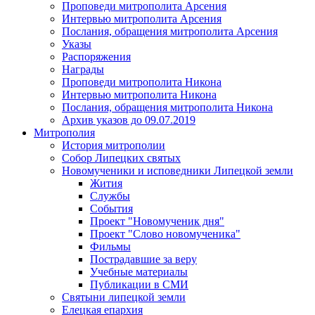
Проповеди митрополита Арсения
Интервью митрополита Арсения
Послания, обращения митрополита Арсения
Указы
Распоряжения
Награды
Проповеди митрополита Никона
Интервью митрополита Никона
Послания, обращения митрополита Никона
Архив указов до 09.07.2019
Митрополия
История митрополии
Собор Липецких святых
Новомученики и исповедники Липецкой земли
Жития
Службы
События
Проект "Новомученик дня"
Проект "Слово новомученика"
Фильмы
Пострадавшие за веру
Учебные материалы
Публикации в СМИ
Святыни липецкой земли
Елецкая епархия