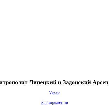
трополит Липецкий и Задонский Арсе
Указы
Распоряжения