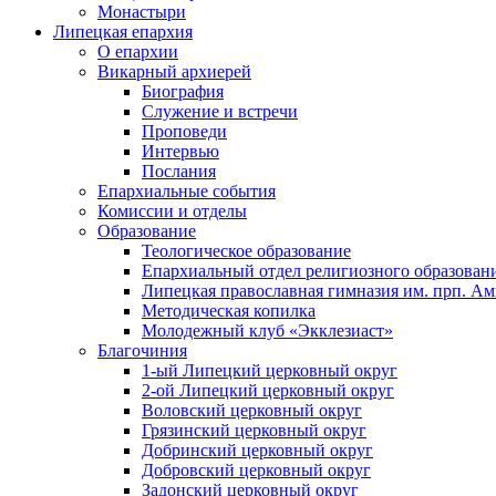
Монастыри
Липецкая епархия
О епархии
Викарный архиерей
Биография
Служение и встречи
Проповеди
Интервью
Послания
Епархиальные события
Комиссии и отделы
Образование
Теологическое образование
Епархиальный отдел религиозного образован
Липецкая православная гимназия им. прп. А
Методическая копилка
Молодежный клуб «Экклезиаст»
Благочиния
1-ый Липецкий церковный округ
2-ой Липецкий церковный округ
Воловский церковный округ
Грязинский церковный округ
Добринский церковный округ
Добровский церковный округ
Задонский церковный округ