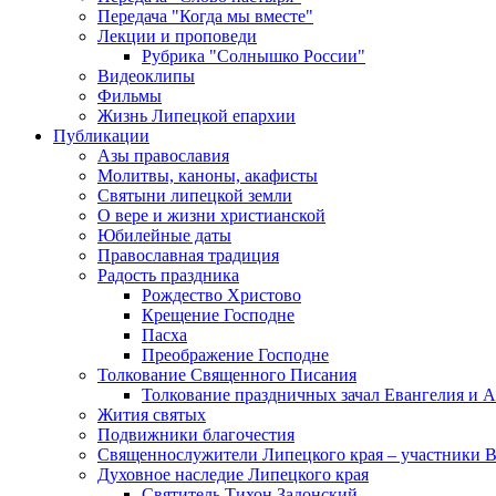
Передача "Когда мы вместе"
Лекции и проповеди
Рубрика "Солнышко России"
Видеоклипы
Фильмы
Жизнь Липецкой епархии
Публикации
Азы православия
Молитвы, каноны, акафисты
Святыни липецкой земли
О вере и жизни христианской
Юбилейные даты
Православная традиция
Радость праздника
Рождество Христово
Крещение Господне
Пасха
Преображение Господне
Толкование Священного Писания
Толкование праздничных зачал Евангелия и 
Жития святых
Подвижники благочестия
Священнослужители Липецкого края – участники 
Духовное наследие Липецкого края
Святитель Тихон Задонский