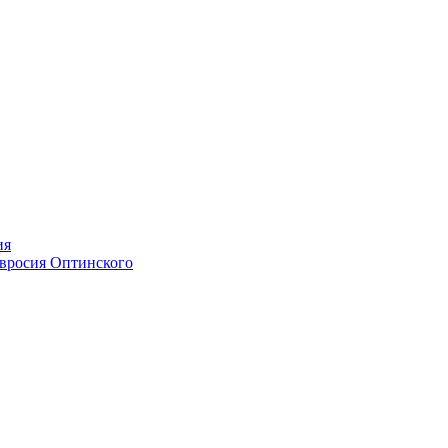
ия
мвросия Оптинского