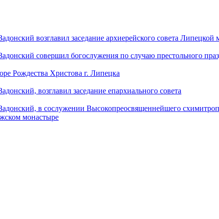
донский возглавил заседание архиерейского совета Липецкой
донский совершил богослужения по случаю престольного праз
оре Рождества Христова г. Липецка
донский, возглавил заседание епархиального совета
адонский, в сослужении Высокопреосвященнейшего схимитропо
ужском монастыре