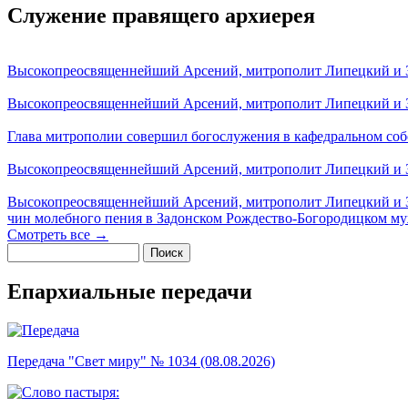
Служение правящего архиерея
Высокопреосвященнейший Арсений, митрополит Липецкий и За
Высокопреосвященнейший Арсений, митрополит Липецкий и За
Глава митрополии совершил богослужения в кафедральном соб
Высокопреосвященнейший Арсений, митрополит Липецкий и За
Высокопреосвященнейший Арсений, митрополит Липецкий и З
чин молебного пения в Задонском Рождество-Богородицком м
Смотреть все →
Поиск
Форма поиска
Епархиальные передачи
Передача "Свет миру" № 1034 (08.08.2026)