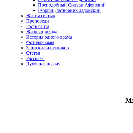
Преподобный Силуан Афонский
Георгий, затворник Задонский
Жития святых
Проповеди
Гость сайта
Жизнь прихода
История одного храма
Фотоальбомы
Записки паломников
Статьи
Рассказы
Духовная поэзия
Ми