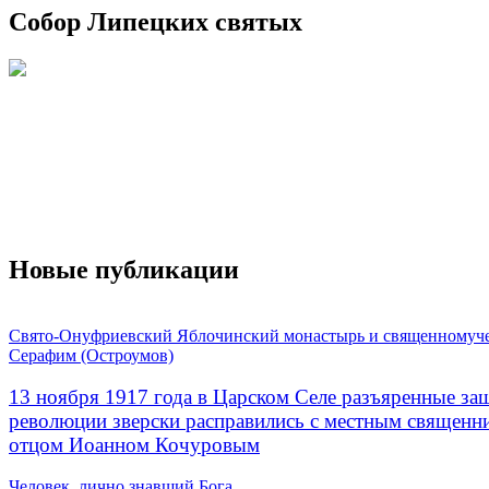
Собор Липецких святых
Новые публикации
Свято-Онуфриевский Яблочинский монастырь и священномуч
Серафим (Остроумов)
13 ноября 1917 года в Царском Селе разъяренные за
революции зверски расправились с местным священ
отцом Иоанном Кочуровым
Человек, лично знавший Бога