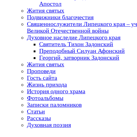
Апостол
Жития святых
Подвижники благочестия
Священнослужители Липецкого края – у
Великой Отечественной войны
Духовное наследие Липецкого края
Святитель Тихон Задонский
Преподобный Силуан Афонский
Георгий, затворник Задонский
Жития святых
Проповеди
Гость сайта
Жизнь прихода
История одного храма
Фотоальбомы
Записки паломников
Статьи
Рассказы
Духовная поэзия