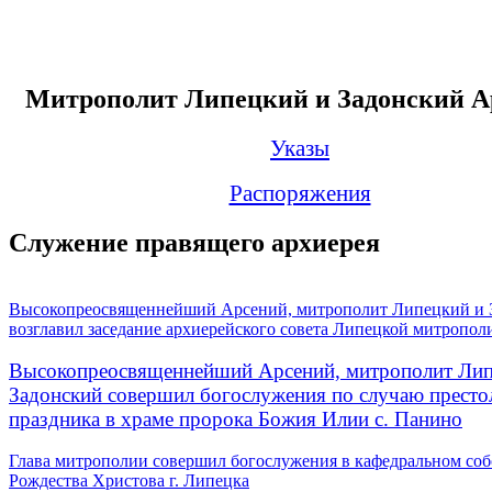
Митрополит Липецкий и Задонский А
Указы
Распоряжения
Служение правящего архиерея
Высокопреосвященнейший Арсений, митрополит Липецкий и 
возглавил заседание архиерейского совета Липецкой митропол
Высокопреосвященнейший Арсений, митрополит Лип
Задонский совершил богослужения по случаю престо
праздника в храме пророка Божия Илии с. Панино
Глава митрополии совершил богослужения в кафедральном соб
Рождества Христова г. Липецка