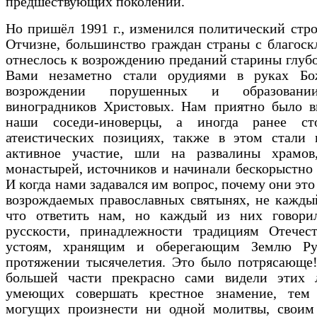
предшествующих поколений.
Но пришёл 1991 г., изменился политический стр
Отчизне, большинство граждан страны с благос
отнеслось к возрождению преданий старины глуб
Вами незаметно стали орудиями в руках Б
возрождении порушенных и образован
виноградников Христовых. Нам приятно было ви
наши соседи-иноверцы, а иногда ранее ст
атеистических позициях, также в этом стали 
активное участие, шли на развалины храмов,
монастырей, источников и начинали бескорыстно 
И когда нами задавался им вопрос, почему они это
возрождаемых православных святынях, не кажды
что ответить нам, но каждый из них говори
русскости, принадлежности традициям Отечес
устоям, хранящим и оберегающим Землю Ру
протяжении тысячелетия. Это было потрясающе!
большей части прекрасно сами видели этих 
умеющих совершать крестное знамение, тем
могущих произнести ни одной молитвы, своим