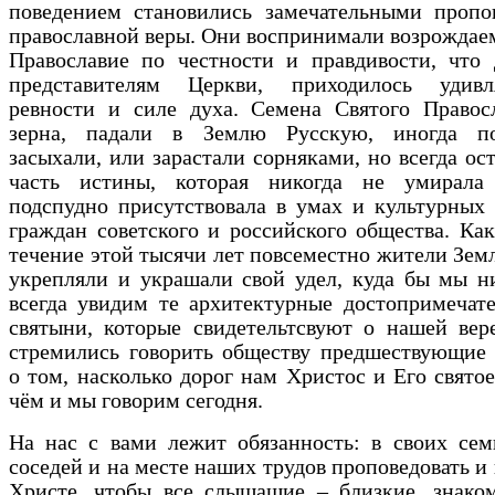
поведением становились замечательными пропо
православной веры. Они воспринимали возрождае
Православие по честности и правдивости, что 
представителям Церкви, приходилось удив
ревности и силе духа. Семена Святого Правосл
зерна, падали в Землю Русскую, иногда по
засыхали, или зарастали сорняками, но всегда ост
часть истины, которая никогда не умирала
подспудно присутствовала в умах и культурных
граждан советского и российского общества. Как
течение этой тысячи лет повсеместно жители Зем
укрепляли и украшали свой удел, куда бы мы н
всегда увидим те архитектурные достопримечат
святыни, которые свидетельтсвуют о нашей вер
стремились говорить обществу предшествующие 
о том, насколько дорог нам Христос и Его святое
чём и мы говорим сегодня.
На нас с вами лежит обязанность: в своих сем
соседей и на месте наших трудов проповедовать и 
Христе, чтобы все слышашие – близкие, знаком