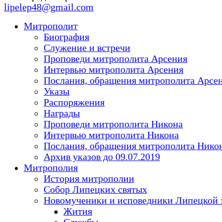
lipelep48@gmail.com
Митрополит
Биография
Служение и встречи
Проповеди митрополита Арсения
Интервью митрополита Арсения
Послания, обращения митрополита Арсе
Указы
Распоряжения
Награды
Проповеди митрополита Никона
Интервью митрополита Никона
Послания, обращения митрополита Нико
Архив указов до 09.07.2019
Митрополия
История митрополии
Собор Липецких святых
Новомученики и исповедники Липецкой 
Жития