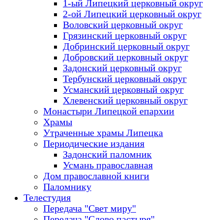
1-ый Липецкий церковный округ
2-ой Липецкий церковный округ
Воловский церковный округ
Грязинский церковный округ
Добринский церковный округ
Добровский церковный округ
Задонский церковный округ
Тербунский церковный округ
Усманский церковный округ
Хлевенский церковный округ
Монастыри Липецкой епархии
Храмы
Утраченные храмы Липецка
Периодические издания
Задонский паломник
Усмань православная
Дом православной книги
Паломнику
Телестудия
Передача "Свет миру"
Передача "Слово пастыря"