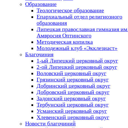
Образование
Теологическое образование
Епархиальный отдел религиозного
образования
Липецкая православная гимназия им.
Амвросия Оптинского
Методическая копилка
Молодежный клуб «Экклезиаст»
Благочиния
1-ый Липецкий церковный округ
2-ой Липецкий церковный округ
Воловский церковный округ
Грязинский церковный округ
Добринский церковный округ
Добровский церковный округ
Задонский церковный округ
Тербунский церковный округ
Усманский церковный округ
Хлевенский церковный округ
Новости благочиний