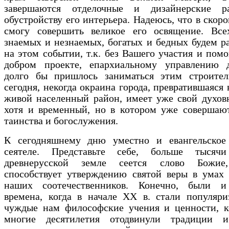
завершаются отделочные и дизайнерские р
обустройству его интерьера. Надеюсь, что в скор
смогу совершить великое его освящение. Все
знаемых и незнаемых, богатых и бедных будем р
на этом событии, т.к. без Вашего участия и пом
добром проекте, епархиальному управлению д
долго бы пришлось заниматься этим строител
сегодня, некогда окраина города, превратившаяся 
живой населенный район, имеет уже свой духов
хотя и временный, но в котором уже совершают
таинства и богослужения.
К сегодняшнему дню уместно и евангельское
сеятеле. Представьте себе, больше тысяч
древнерусской земле сеется слово Божие,
способствует утверждению святой веры в умах 
наших соотечественников. Конечно, были 
времена, когда в начале XX в. стали популяри
чуждые нам философские учения и ценности, к
многие десятилетия отодвинули традиции 