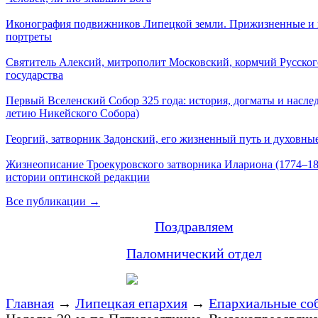
Иконография подвижников Липецкой земли. Прижизненные и
портреты
Святитель Алексий, митрополит Московский, кормчий Русског
государства
Первый Вселенский Собор 325 года: история, догматы и наслед
летию Никейского Собора)
Георгий, затворник Задонский, его жизненный путь и духовные
Жизнеописание Троекуровского затворника Илариона (1774–18
истории оптинской редакции
Все публикации →
Поздравляем
Паломнический отдел
Главная
→
Липецкая епархия
→
Епархиальные со