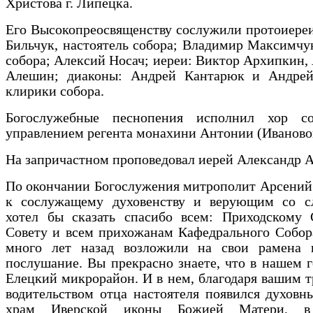
Христова г. Липецка.
Его Высокопреосвященству сослужили протоиере
Бильчук, настоятель собора; Владимир Максимчу
собора; Алексий Носач; иереи: Виктор Архипкин,
Алешин; диаконы: Андрей Кантарюк и Андрей
клирики собора.
Богослужебные песнопения исполнил хор с
управлением регента монахини Антонии (Иваново
На запричастном проповедовал иерей Александр 
По окончании Богослужения митрополит Арсений
к сослужащему духовенству и верующим со с
хотел бы сказать спасибо всем: Приходскому 
Совету и всем прихожанам Кафедрального Собор
много лет назад возложили на свои рамена 
послушание. Вы прекрасно знаете, что в нашем г
Елецкий микрорайон. И в нем, благодаря вашим т
водительством отца настоятеля появился духовн
храм Иверской иконы Божией Матери, в