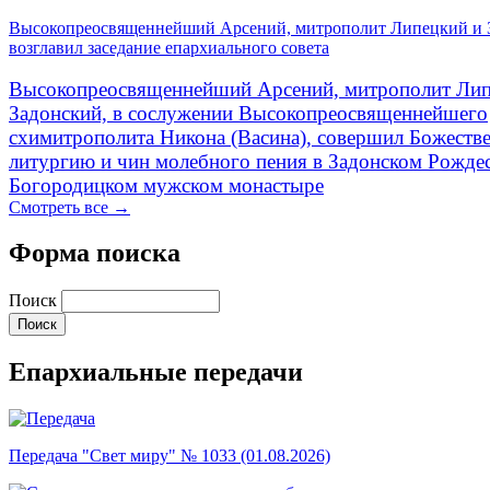
Высокопреосвященнейший Арсений, митрополит Липецкий и 
возглавил заседание епархиального совета
Высокопреосвященнейший Арсений, митрополит Лип
Задонский, в сослужении Высокопреосвященнейшего
схимитрополита Никона (Васина), совершил Божеств
литургию и чин молебного пения в Задонском Рожде
Богородицком мужском монастыре
Смотреть все →
Форма поиска
Поиск
Епархиальные передачи
Передача "Свет миру" № 1033 (01.08.2026)