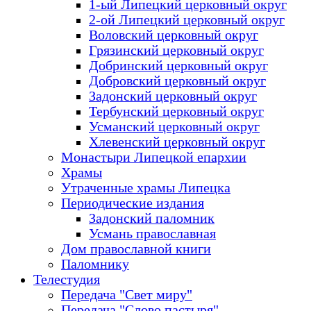
1-ый Липецкий церковный округ
2-ой Липецкий церковный округ
Воловский церковный округ
Грязинский церковный округ
Добринский церковный округ
Добровский церковный округ
Задонский церковный округ
Тербунский церковный округ
Усманский церковный округ
Хлевенский церковный округ
Монастыри Липецкой епархии
Храмы
Утраченные храмы Липецка
Периодические издания
Задонский паломник
Усмань православная
Дом православной книги
Паломнику
Телестудия
Передача "Свет миру"
Передача "Слово пастыря"