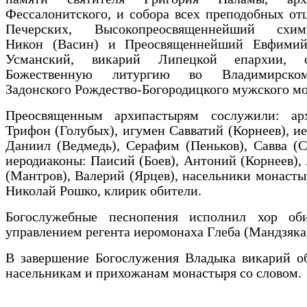
Фессалонитского, и собора всех преподобных от
Печерских, Высокопреосвященнейший схими
Никон (Васин) и Преосвященнейший Евфимий
Усманский, викарий Липецкой епархии, с
Божественную литургию во Владимирско
Задонского Рождество-Богородицкого мужского м
Преосвященным архипастырям сослужили: ар
Трифон (Голубых), игумен Савватий (Корнеев), и
Даниил (Ведмедь), Серафим (Пеньков), Савва (С
иеродиаконы: Паисий (Боев), Антоний (Корнеев),
(Мантров), Валерий (Ярцев), насельники монасты
Николай Рошко, клирик обители.
Богослужебные песнопения исполнил хор об
управлением регента иеромонаха Глеба (Мандзяка
В завершение Богослужения Владыка викарий об
насельникам и прихожанам монастыря со словом.