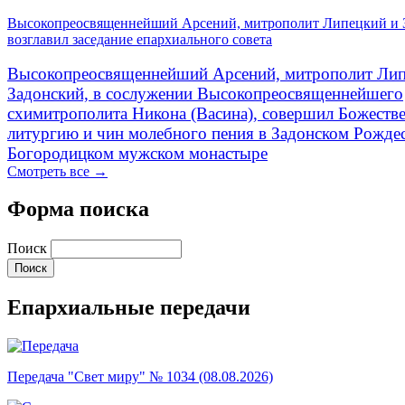
Высокопреосвященнейший Арсений, митрополит Липецкий и 
возглавил заседание епархиального совета
Высокопреосвященнейший Арсений, митрополит Лип
Задонский, в сослужении Высокопреосвященнейшего
схимитрополита Никона (Васина), совершил Божеств
литургию и чин молебного пения в Задонском Рожде
Богородицком мужском монастыре
Смотреть все →
Форма поиска
Поиск
Епархиальные передачи
Передача "Свет миру" № 1034 (08.08.2026)