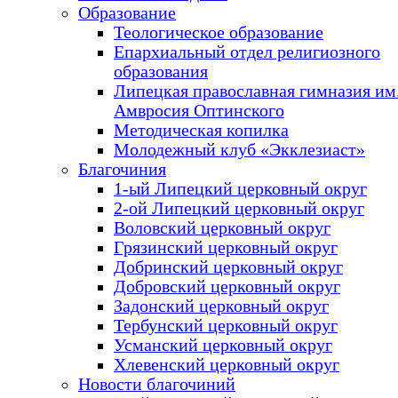
Образование
Теологическое образование
Епархиальный отдел религиозного
образования
Липецкая православная гимназия им.
Амвросия Оптинского
Методическая копилка
Молодежный клуб «Экклезиаст»
Благочиния
1-ый Липецкий церковный округ
2-ой Липецкий церковный округ
Воловский церковный округ
Грязинский церковный округ
Добринский церковный округ
Добровский церковный округ
Задонский церковный округ
Тербунский церковный округ
Усманский церковный округ
Хлевенский церковный округ
Новости благочиний