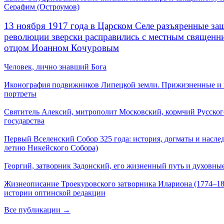
Серафим (Остроумов)
13 ноября 1917 года в Царском Селе разъяренные за
революции зверски расправились с местным священ
отцом Иоанном Кочуровым
Человек, лично знавший Бога
Иконография подвижников Липецкой земли. Прижизненные и
портреты
Святитель Алексий, митрополит Московский, кормчий Русског
государства
Первый Вселенский Собор 325 года: история, догматы и наслед
летию Никейского Собора)
Георгий, затворник Задонский, его жизненный путь и духовные
Жизнеописание Троекуровского затворника Илариона (1774–18
истории оптинской редакции
Все публикации →