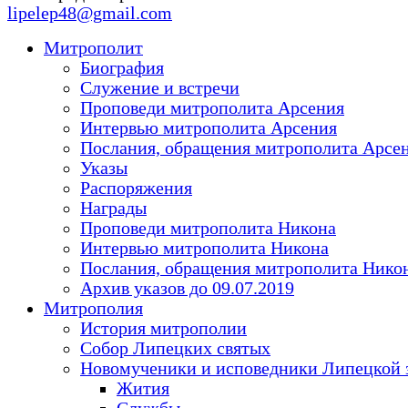
lipelep48@gmail.com
Митрополит
Биография
Служение и встречи
Проповеди митрополита Арсения
Интервью митрополита Арсения
Послания, обращения митрополита Арсе
Указы
Распоряжения
Награды
Проповеди митрополита Никона
Интервью митрополита Никона
Послания, обращения митрополита Нико
Архив указов до 09.07.2019
Митрополия
История митрополии
Собор Липецких святых
Новомученики и исповедники Липецкой 
Жития