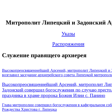
Митрополит Липецкий и Задонский А
Указы
Распоряжения
Служение правящего архиерея
Высокопреосвященнейший Арсений, митрополит Липецкий и 
возглавил заседание архиерейского совета Липецкой митропол
Высокопреосвященнейший Арсений, митрополит Лип
Задонский совершил богослужения по случаю престо
праздника в храме пророка Божия Илии с. Панино
Глава митрополии совершил богослужения в кафедральном соб
Рождества Христова г. Липецка