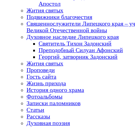
Апостол
Жития святых
Подвижники благочестия
Священнослужители Липецкого края – у
Великой Отечественной войны
Духовное наследие Липецкого края
Святитель Тихон Задонский
Преподобный Силуан Афонский
Георгий, затворник Задонский
Жития святых
Проповеди
Гость сайта
Жизнь прихода
История одного храма
Фотоальбомы
Записки паломников
Статьи
Рассказы
Духовная поэзия