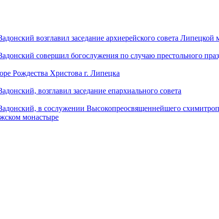
донский возглавил заседание архиерейского совета Липецкой
донский совершил богослужения по случаю престольного праз
оре Рождества Христова г. Липецка
донский, возглавил заседание епархиального совета
адонский, в сослужении Высокопреосвященнейшего схимитропо
ужском монастыре