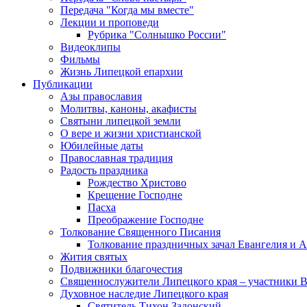
Передача "Когда мы вместе"
Лекции и проповеди
Рубрика "Солнышко России"
Видеоклипы
Фильмы
Жизнь Липецкой епархии
Публикации
Азы православия
Молитвы, каноны, акафисты
Святыни липецкой земли
О вере и жизни христианской
Юбилейные даты
Православная традиция
Радость праздника
Рождество Христово
Крещение Господне
Пасха
Преображение Господне
Толкование Священного Писания
Толкование праздничных зачал Евангелия и 
Жития святых
Подвижники благочестия
Священнослужители Липецкого края – участники 
Духовное наследие Липецкого края
Святитель Тихон Задонский