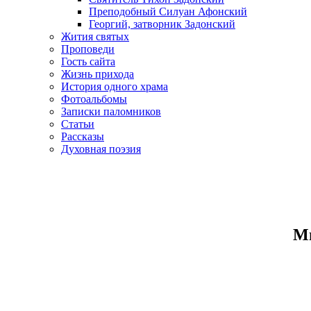
Преподобный Силуан Афонский
Георгий, затворник Задонский
Жития святых
Проповеди
Гость сайта
Жизнь прихода
История одного храма
Фотоальбомы
Записки паломников
Статьи
Рассказы
Духовная поэзия
Ми