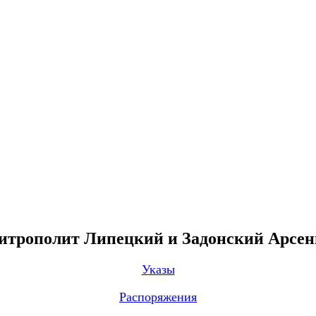
трополит Липецкий и Задонский Арсе
Указы
Распоряжения