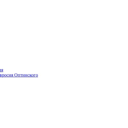
ия
мвросия Оптинского