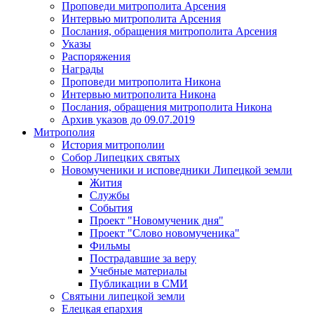
Проповеди митрополита Арсения
Интервью митрополита Арсения
Послания, обращения митрополита Арсения
Указы
Распоряжения
Награды
Проповеди митрополита Никона
Интервью митрополита Никона
Послания, обращения митрополита Никона
Архив указов до 09.07.2019
Митрополия
История митрополии
Собор Липецких святых
Новомученики и исповедники Липецкой земли
Жития
Службы
События
Проект "Новомученик дня"
Проект "Слово новомученика"
Фильмы
Пострадавшие за веру
Учебные материалы
Публикации в СМИ
Святыни липецкой земли
Елецкая епархия