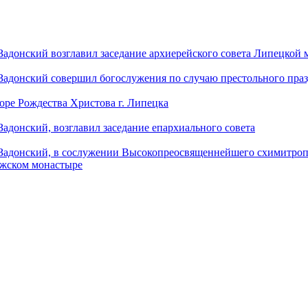
донский возглавил заседание архиерейского совета Липецкой
донский совершил богослужения по случаю престольного праз
оре Рождества Христова г. Липецка
донский, возглавил заседание епархиального совета
адонский, в сослужении Высокопреосвященнейшего схимитропо
ужском монастыре