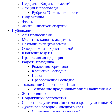
Передача "Когда мы вместе"
Лекции и проповеди
Рубрика "Солнышко России"
Видеоклипы
Фильмы
Жизнь Липецкой епархии
Публикации
Азы православия
Молитвы, каноны, акафисты
Святыни липецкой земли
О вере и жизни христианской
Юбилейные даты
Православная традиция
Радость праздника
Рождество Христово
Крещение Господне
Пасха
Преображение Господне
Толкование Священного Писания
Толкование праздничных зачал Евангелия и 
Жития святых
Подвижники благочестия
Священнослужители Липецкого края – участники 
Духовное наследие Липецкого края
Святитель Тихон Задонский