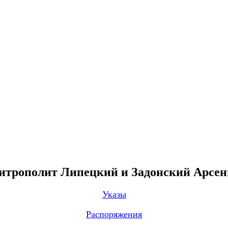
трополит Липецкий и Задонский Арсе
Указы
Распоряжения