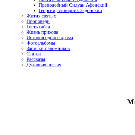
Преподобный Силуан Афонский
Георгий, затворник Задонский
Жития святых
Проповеди
Гость сайта
Жизнь прихода
История одного храма
Фотоальбомы
Записки паломников
Статьи
Рассказы
Духовная поэзия
Ми