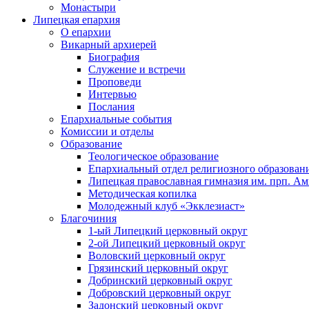
Монастыри
Липецкая епархия
О епархии
Викарный архиерей
Биография
Служение и встречи
Проповеди
Интервью
Послания
Епархиальные события
Комиссии и отделы
Образование
Теологическое образование
Епархиальный отдел религиозного образован
Липецкая православная гимназия им. прп. А
Методическая копилка
Молодежный клуб «Экклезиаст»
Благочиния
1-ый Липецкий церковный округ
2-ой Липецкий церковный округ
Воловский церковный округ
Грязинский церковный округ
Добринский церковный округ
Добровский церковный округ
Задонский церковный округ