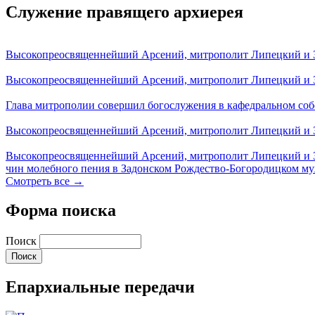
Служение правящего архиерея
Высокопреосвященнейший Арсений, митрополит Липецкий и За
Высокопреосвященнейший Арсений, митрополит Липецкий и За
Глава митрополии совершил богослужения в кафедральном соб
Высокопреосвященнейший Арсений, митрополит Липецкий и За
Высокопреосвященнейший Арсений, митрополит Липецкий и З
чин молебного пения в Задонском Рождество-Богородицком м
Смотреть все →
Форма поиска
Поиск
Епархиальные передачи