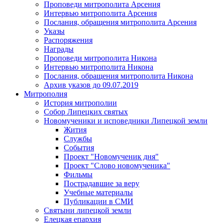
Проповеди митрополита Арсения
Интервью митрополита Арсения
Послания, обращения митрополита Арсения
Указы
Распоряжения
Награды
Проповеди митрополита Никона
Интервью митрополита Никона
Послания, обращения митрополита Никона
Архив указов до 09.07.2019
Митрополия
История митрополии
Собор Липецких святых
Новомученики и исповедники Липецкой земли
Жития
Службы
События
Проект "Новомученик дня"
Проект "Слово новомученика"
Фильмы
Пострадавшие за веру
Учебные материалы
Публикации в СМИ
Святыни липецкой земли
Елецкая епархия