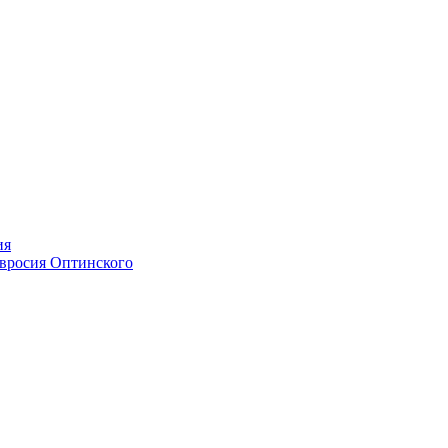
ия
мвросия Оптинского