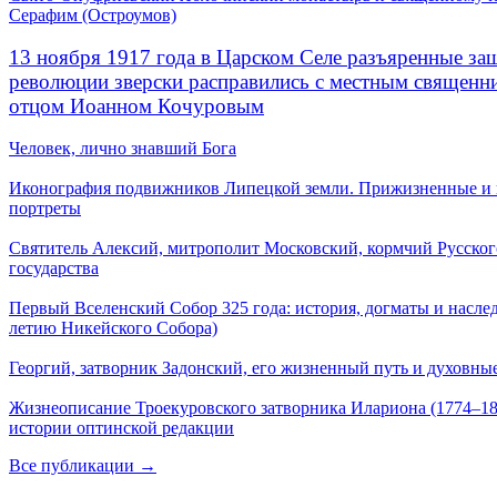
Серафим (Остроумов)
13 ноября 1917 года в Царском Селе разъяренные за
революции зверски расправились с местным священ
отцом Иоанном Кочуровым
Человек, лично знавший Бога
Иконография подвижников Липецкой земли. Прижизненные и
портреты
Святитель Алексий, митрополит Московский, кормчий Русског
государства
Первый Вселенский Собор 325 года: история, догматы и наслед
летию Никейского Собора)
Георгий, затворник Задонский, его жизненный путь и духовные
Жизнеописание Троекуровского затворника Илариона (1774–18
истории оптинской редакции
Все публикации →