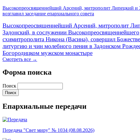
Высокопреосвященнейший Арсений, митрополит Липецкий и 
возглавил заседание епархиального совета
Высокопреосвященнейший Арсений, митрополит Лип
Задонский, в сослужении Высокопреосвященнейшего
схимитрополита Никона (Васина), совершил Божеств
литургию и чин молебного пения в Задонском Рожде
Богородицком мужском монастыре
Смотреть все →
Форма поиска
Поиск
Епархиальные передачи
Передача "Свет миру" № 1034 (08.08.2026)