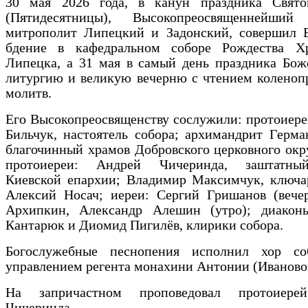
30 мая 2026 года, в канун праздника Свят
(Пятидесятницы), Высокопреосвященнейший
митрополит Липецкий и Задонский, совершил 
бдение в кафедральном соборе Рождества Хр
Липецка, а 31 мая в самый день праздника Бож
литургию и великую вечерню с чтением коленоп
молитв.
Его Высокопреосвященству сослужили: протоиер
Бильчук, настоятель собора; архимандрит Герма
благочинный храмов Добровского церковного окру
протоиереи: Андрей Чичеринда, заштатны
Киевской епархии; Владимир Максимчук, ключар
Алексий Носач; иереи: Сергий Гришанов (вечер
Архипкин, Александр Алешин (утро); диакон
Кантарюк и Диомид Пигилёв, клирики собора.
Богослужебные песнопения исполнил хор со
управлением регента монахини Антонии (Иваново
На запричастном проповедовал протоиере
Чичеринда.