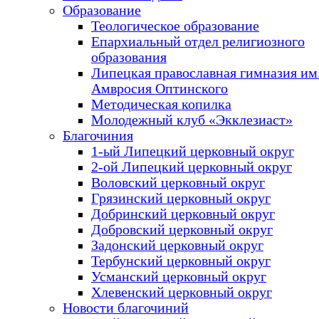
Образование
Теологическое образование
Епархиальный отдел религиозного
образования
Липецкая православная гимназия им.
Амвросия Оптинского
Методическая копилка
Молодежный клуб «Экклезиаст»
Благочиния
1-ый Липецкий церковный округ
2-ой Липецкий церковный округ
Воловский церковный округ
Грязинский церковный округ
Добринский церковный округ
Добровский церковный округ
Задонский церковный округ
Тербунский церковный округ
Усманский церковный округ
Хлевенский церковный округ
Новости благочиний