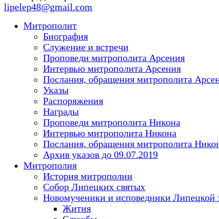
lipelep48@gmail.com
Митрополит
Биография
Служение и встречи
Проповеди митрополита Арсения
Интервью митрополита Арсения
Послания, обращения митрополита Арсе
Указы
Распоряжения
Награды
Проповеди митрополита Никона
Интервью митрополита Никона
Послания, обращения митрополита Нико
Архив указов до 09.07.2019
Митрополия
История митрополии
Собор Липецких святых
Новомученики и исповедники Липецкой 
Жития