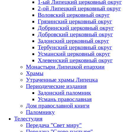
1-ый Липецкий церковный округ
2-ой Липецкий церковный округ
Воловский церковный округ
Грязинский церковный округ
Добринский церковный округ
Добровский церковный округ
Задонский церковный округ
Тербунский церковный округ
Усманский церковный округ
Хлевенский церковный округ
Монастыри Липецкой епархии
Храмы
Утраченные храмы Липецка
Периодические издания
Задонский паломник
Усмань православная
Дом православной книги
Паломнику
Телестудия
Передача "Свет миру"
Передача "Слово пастыря"