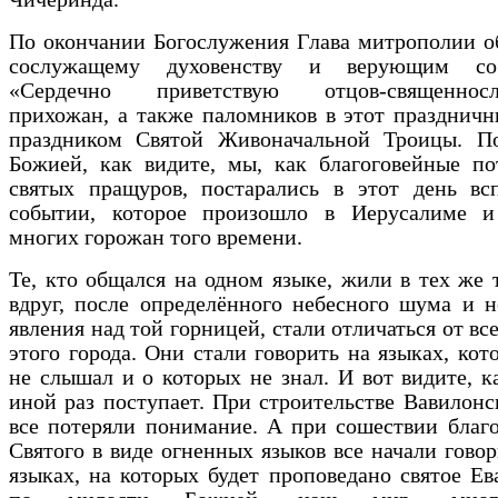
По окончании Богослужения Глава митрополии о
сослужащему духовенству и верующим со
«Сердечно приветствую отцов-священнослу
прихожан, а также паломников в этот праздничн
праздником Святой Живоначальной Троицы. П
Божией, как видите, мы, как благоговейные по
святых пращуров, постарались в этот день вс
событии, которое произошло в Иерусалиме и
многих горожан того времени.
Те, кто общался на одном языке, жили в тех же 
вдруг, после определённого небесного шума и 
явления над той горницей, стали отличаться от вс
этого города. Они стали говорить на языках, кот
не слышал и о которых не знал. И вот видите, к
иной раз поступает. При строительстве Вавилон
все потеряли понимание. А при сошествии благ
Святого в виде огненных языков все начали говор
языках, на которых будет проповедано святое Ев