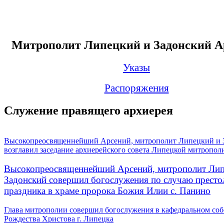
Митрополит Липецкий и Задонский А
Указы
Распоряжения
Служение правящего архиерея
Высокопреосвященнейший Арсений, митрополит Липецкий и 
возглавил заседание архиерейского совета Липецкой митропол
Высокопреосвященнейший Арсений, митрополит Лип
Задонский совершил богослужения по случаю престо
праздника в храме пророка Божия Илии с. Панино
Глава митрополии совершил богослужения в кафедральном соб
Рождества Христова г. Липецка