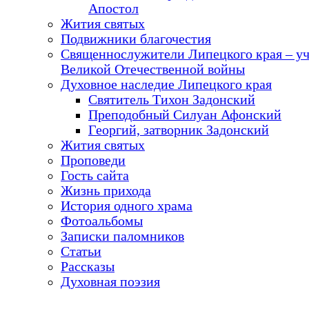
Апостол
Жития святых
Подвижники благочестия
Священнослужители Липецкого края – у
Великой Отечественной войны
Духовное наследие Липецкого края
Святитель Тихон Задонский
Преподобный Силуан Афонский
Георгий, затворник Задонский
Жития святых
Проповеди
Гость сайта
Жизнь прихода
История одного храма
Фотоальбомы
Записки паломников
Статьи
Рассказы
Духовная поэзия