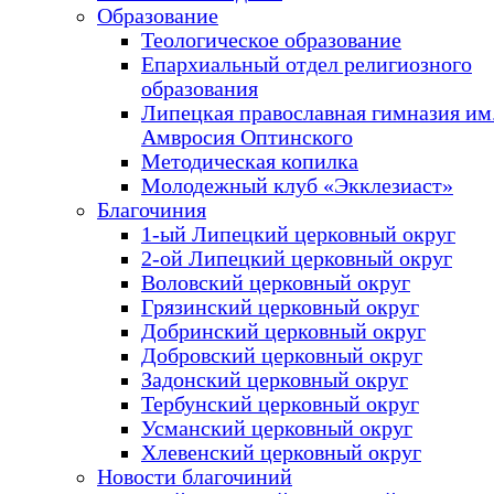
Образование
Теологическое образование
Епархиальный отдел религиозного
образования
Липецкая православная гимназия им.
Амвросия Оптинского
Методическая копилка
Молодежный клуб «Экклезиаст»
Благочиния
1-ый Липецкий церковный округ
2-ой Липецкий церковный округ
Воловский церковный округ
Грязинский церковный округ
Добринский церковный округ
Добровский церковный округ
Задонский церковный округ
Тербунский церковный округ
Усманский церковный округ
Хлевенский церковный округ
Новости благочиний