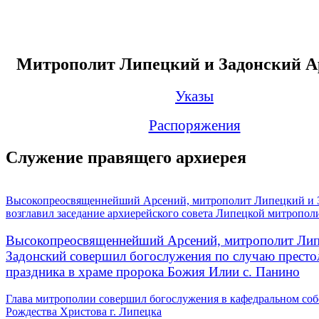
Митрополит Липецкий и Задонский А
Указы
Распоряжения
Служение правящего архиерея
Высокопреосвященнейший Арсений, митрополит Липецкий и 
возглавил заседание архиерейского совета Липецкой митропол
Высокопреосвященнейший Арсений, митрополит Лип
Задонский совершил богослужения по случаю престо
праздника в храме пророка Божия Илии с. Панино
Глава митрополии совершил богослужения в кафедральном соб
Рождества Христова г. Липецка