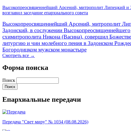
Высокопреосвященнейший Арсений, митрополит Липецкий и 
возглавил заседание епархиального совета
Высокопреосвященнейший Арсений, митрополит Лип
Задонский, в сослужении Высокопреосвященнейшего
схимитрополита Никона (Васина), совершил Божеств
литургию и чин молебного пения в Задонском Рожде
Богородицком мужском монастыре
Смотреть все →
Форма поиска
Поиск
Епархиальные передачи
Передача "Свет миру" № 1034 (08.08.2026)