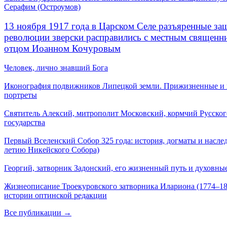
Серафим (Остроумов)
13 ноября 1917 года в Царском Селе разъяренные за
революции зверски расправились с местным священ
отцом Иоанном Кочуровым
Человек, лично знавший Бога
Иконография подвижников Липецкой земли. Прижизненные и
портреты
Святитель Алексий, митрополит Московский, кормчий Русског
государства
Первый Вселенский Собор 325 года: история, догматы и наслед
летию Никейского Собора)
Георгий, затворник Задонский, его жизненный путь и духовные
Жизнеописание Троекуровского затворника Илариона (1774–18
истории оптинской редакции
Все публикации →