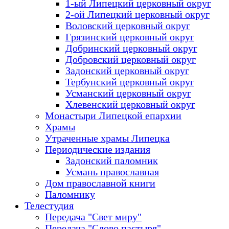
1-ый Липецкий церковный округ
2-ой Липецкий церковный округ
Воловский церковный округ
Грязинский церковный округ
Добринский церковный округ
Добровский церковный округ
Задонский церковный округ
Тербунский церковный округ
Усманский церковный округ
Хлевенский церковный округ
Монастыри Липецкой епархии
Храмы
Утраченные храмы Липецка
Периодические издания
Задонский паломник
Усмань православная
Дом православной книги
Паломнику
Телестудия
Передача "Свет миру"
Передача "Слово пастыря"