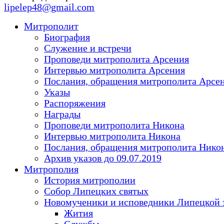
lipelep48@gmail.com
Митрополит
Биография
Служение и встречи
Проповеди митрополита Арсения
Интервью митрополита Арсения
Послания, обращения митрополита Арсе
Указы
Распоряжения
Награды
Проповеди митрополита Никона
Интервью митрополита Никона
Послания, обращения митрополита Нико
Архив указов до 09.07.2019
Митрополия
История митрополии
Собор Липецких святых
Новомученики и исповедники Липецкой 
Жития