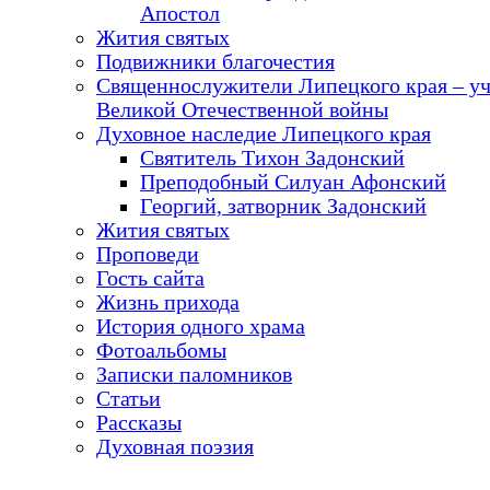
Апостол
Жития святых
Подвижники благочестия
Священнослужители Липецкого края – у
Великой Отечественной войны
Духовное наследие Липецкого края
Святитель Тихон Задонский
Преподобный Силуан Афонский
Георгий, затворник Задонский
Жития святых
Проповеди
Гость сайта
Жизнь прихода
История одного храма
Фотоальбомы
Записки паломников
Статьи
Рассказы
Духовная поэзия