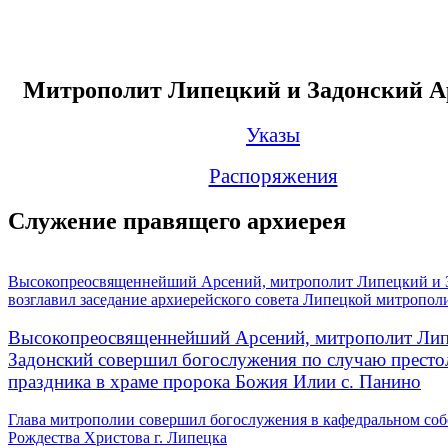
Митрополит Липецкий и Задонский А
Указы
Распоряжения
Служение правящего архиерея
Высокопреосвященнейший Арсений, митрополит Липецкий и 
возглавил заседание архиерейского совета Липецкой митропол
Высокопреосвященнейший Арсений, митрополит Лип
Задонский совершил богослужения по случаю престо
праздника в храме пророка Божия Илии с. Панино
Глава митрополии совершил богослужения в кафедральном соб
Рождества Христова г. Липецка