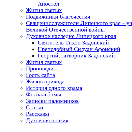
Апостол
Жития святых
Подвижники благочестия
Священнослужители Липецкого края – у
Великой Отечественной войны
Духовное наследие Липецкого края
Святитель Тихон Задонский
Преподобный Силуан Афонский
Георгий, затворник Задонский
Жития святых
Проповеди
Гость сайта
Жизнь прихода
История одного храма
Фотоальбомы
Записки паломников
Статьи
Рассказы
Духовная поэзия