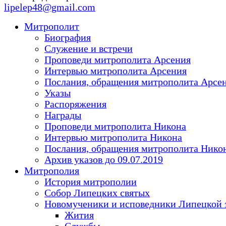
lipelep48@gmail.com
Митрополит
Биография
Служение и встречи
Проповеди митрополита Арсения
Интервью митрополита Арсения
Послания, обращения митрополита Арсе
Указы
Распоряжения
Награды
Проповеди митрополита Никона
Интервью митрополита Никона
Послания, обращения митрополита Нико
Архив указов до 09.07.2019
Митрополия
История митрополии
Собор Липецких святых
Новомученики и исповедники Липецкой 
Жития