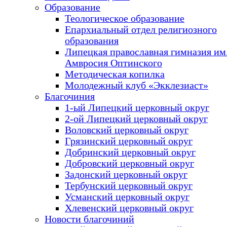
Образование
Теологическое образование
Епархиальный отдел религиозного
образования
Липецкая православная гимназия им.
Амвросия Оптинского
Методическая копилка
Молодежный клуб «Экклезиаст»
Благочиния
1-ый Липецкий церковный округ
2-ой Липецкий церковный округ
Воловский церковный округ
Грязинский церковный округ
Добринский церковный округ
Добровский церковный округ
Задонский церковный округ
Тербунский церковный округ
Усманский церковный округ
Хлевенский церковный округ
Новости благочиний