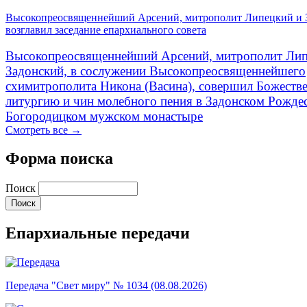
Высокопреосвященнейший Арсений, митрополит Липецкий и 
возглавил заседание епархиального совета
Высокопреосвященнейший Арсений, митрополит Лип
Задонский, в сослужении Высокопреосвященнейшего
схимитрополита Никона (Васина), совершил Божеств
литургию и чин молебного пения в Задонском Рожде
Богородицком мужском монастыре
Смотреть все →
Форма поиска
Поиск
Епархиальные передачи
Передача "Свет миру" № 1034 (08.08.2026)