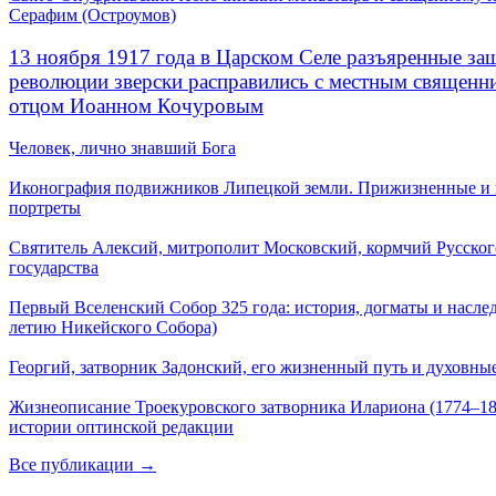
Серафим (Остроумов)
13 ноября 1917 года в Царском Селе разъяренные за
революции зверски расправились с местным священ
отцом Иоанном Кочуровым
Человек, лично знавший Бога
Иконография подвижников Липецкой земли. Прижизненные и
портреты
Святитель Алексий, митрополит Московский, кормчий Русског
государства
Первый Вселенский Собор 325 года: история, догматы и наслед
летию Никейского Собора)
Георгий, затворник Задонский, его жизненный путь и духовные
Жизнеописание Троекуровского затворника Илариона (1774–18
истории оптинской редакции
Все публикации →