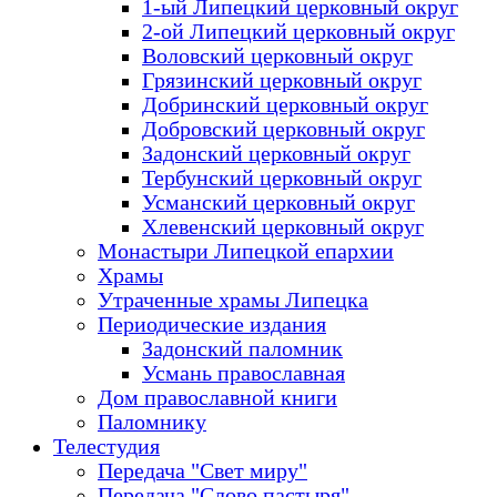
1-ый Липецкий церковный округ
2-ой Липецкий церковный округ
Воловский церковный округ
Грязинский церковный округ
Добринский церковный округ
Добровский церковный округ
Задонский церковный округ
Тербунский церковный округ
Усманский церковный округ
Хлевенский церковный округ
Монастыри Липецкой епархии
Храмы
Утраченные храмы Липецка
Периодические издания
Задонский паломник
Усмань православная
Дом православной книги
Паломнику
Телестудия
Передача "Свет миру"
Передача "Слово пастыря"