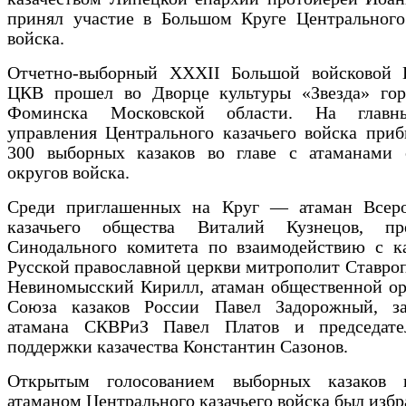
принял участие в Большом Круге Центрального 
войска.
Отчетно-выборный XXXII Большой войсковой
ЦКВ прошел во Дворце культуры «Звезда» гор
Фоминска Московской области. На главн
управления Центрального казачьего войска при
300 выборных казаков во главе с атаманами 
округов войска.
Среди приглашенных на Круг — атаман Всеро
казачьего общества Виталий Кузнецов, пре
Синодального комитета по взаимодействию с ка
Русской православной церкви митрополит Ставро
Невиномысский Кирилл, атаман общественной ор
Союза казаков России Павел Задорожный, за
атамана СКВРиЗ Павел Платов и председат
поддержки казачества Константин Сазонов.
Открытым голосованием выборных казаков 
атаманом Центрального казачьего войска был избр