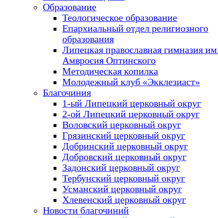
Образование
Теологическое образование
Епархиальный отдел религиозного
образования
Липецкая православная гимназия им.
Амвросия Оптинского
Методическая копилка
Молодежный клуб «Экклезиаст»
Благочиния
1-ый Липецкий церковный округ
2-ой Липецкий церковный округ
Воловский церковный округ
Грязинский церковный округ
Добринский церковный округ
Добровский церковный округ
Задонский церковный округ
Тербунский церковный округ
Усманский церковный округ
Хлевенский церковный округ
Новости благочиний