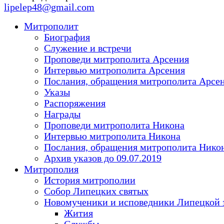
lipelep48@gmail.com
Митрополит
Биография
Служение и встречи
Проповеди митрополита Арсения
Интервью митрополита Арсения
Послания, обращения митрополита Арсе
Указы
Распоряжения
Награды
Проповеди митрополита Никона
Интервью митрополита Никона
Послания, обращения митрополита Нико
Архив указов до 09.07.2019
Митрополия
История митрополии
Собор Липецких святых
Новомученики и исповедники Липецкой 
Жития