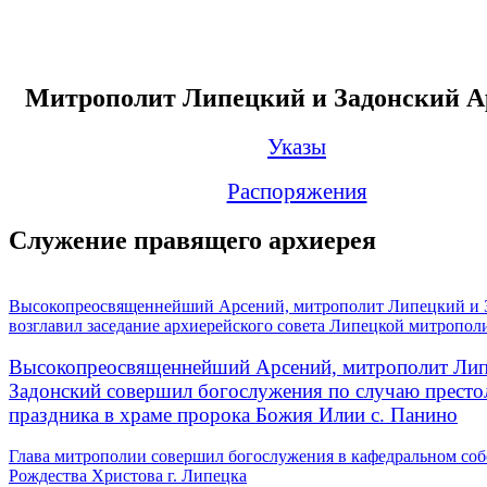
Митрополит Липецкий и Задонский А
Указы
Распоряжения
Служение правящего архиерея
Высокопреосвященнейший Арсений, митрополит Липецкий и 
возглавил заседание архиерейского совета Липецкой митропол
Высокопреосвященнейший Арсений, митрополит Лип
Задонский совершил богослужения по случаю престо
праздника в храме пророка Божия Илии с. Панино
Глава митрополии совершил богослужения в кафедральном соб
Рождества Христова г. Липецка