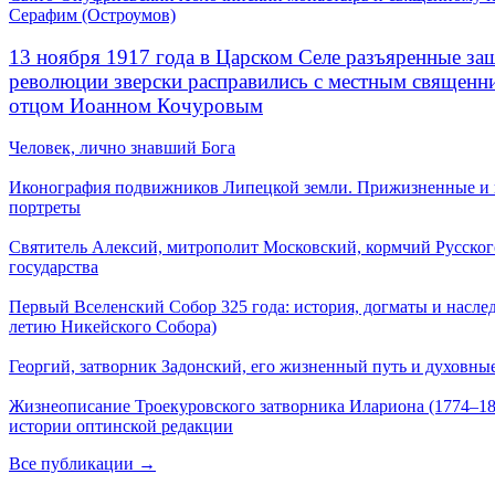
Серафим (Остроумов)
13 ноября 1917 года в Царском Селе разъяренные за
революции зверски расправились с местным священ
отцом Иоанном Кочуровым
Человек, лично знавший Бога
Иконография подвижников Липецкой земли. Прижизненные и
портреты
Святитель Алексий, митрополит Московский, кормчий Русског
государства
Первый Вселенский Собор 325 года: история, догматы и наслед
летию Никейского Собора)
Георгий, затворник Задонский, его жизненный путь и духовные
Жизнеописание Троекуровского затворника Илариона (1774–18
истории оптинской редакции
Все публикации →