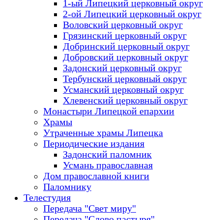
1-ый Липецкий церковный округ
2-ой Липецкий церковный округ
Воловский церковный округ
Грязинский церковный округ
Добринский церковный округ
Добровский церковный округ
Задонский церковный округ
Тербунский церковный округ
Усманский церковный округ
Хлевенский церковный округ
Монастыри Липецкой епархии
Храмы
Утраченные храмы Липецка
Периодические издания
Задонский паломник
Усмань православная
Дом православной книги
Паломнику
Телестудия
Передача "Свет миру"
Передача "Слово пастыря"