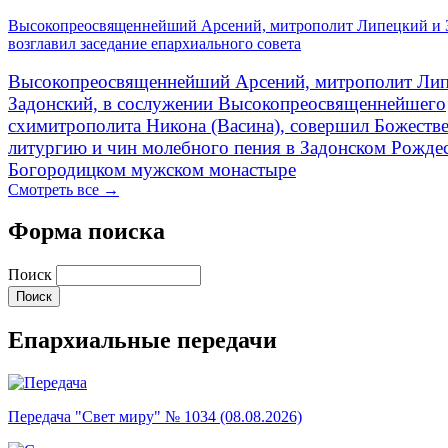
Высокопреосвященнейший Арсений, митрополит Липецкий и 
возглавил заседание епархиального совета
Высокопреосвященнейший Арсений, митрополит Лип
Задонский, в сослужении Высокопреосвященнейшего
схимитрополита Никона (Васина), совершил Божеств
литургию и чин молебного пения в Задонском Рожде
Богородицком мужском монастыре
Смотреть все →
Форма поиска
Поиск
Епархиальные передачи
Передача "Свет миру" № 1034 (08.08.2026)