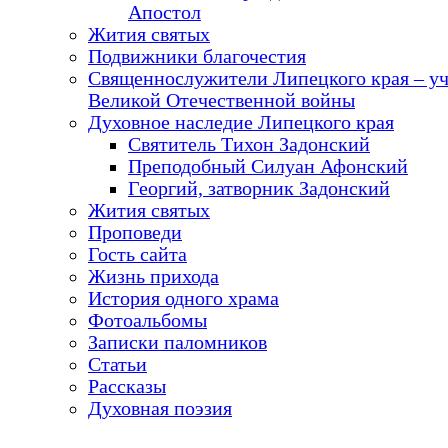
Апостол
Жития святых
Подвижники благочестия
Священнослужители Липецкого края – у
Великой Отечественной войны
Духовное наследие Липецкого края
Святитель Тихон Задонский
Преподобный Силуан Афонский
Георгий, затворник Задонский
Жития святых
Проповеди
Гость сайта
Жизнь прихода
История одного храма
Фотоальбомы
Записки паломников
Статьи
Рассказы
Духовная поэзия