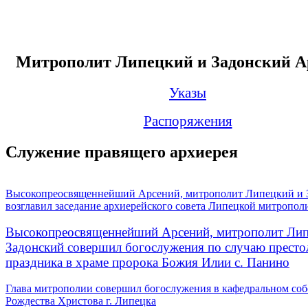
Митрополит Липецкий и Задонский А
Указы
Распоряжения
Служение правящего архиерея
Высокопреосвященнейший Арсений, митрополит Липецкий и 
возглавил заседание архиерейского совета Липецкой митропол
Высокопреосвященнейший Арсений, митрополит Лип
Задонский совершил богослужения по случаю престо
праздника в храме пророка Божия Илии с. Панино
Глава митрополии совершил богослужения в кафедральном соб
Рождества Христова г. Липецка