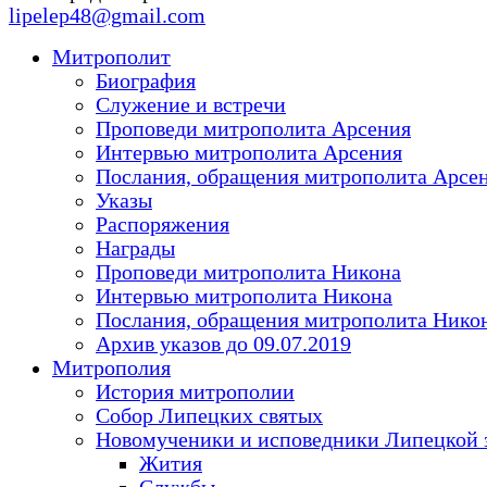
lipelep48@gmail.com
Митрополит
Биография
Служение и встречи
Проповеди митрополита Арсения
Интервью митрополита Арсения
Послания, обращения митрополита Арсе
Указы
Распоряжения
Награды
Проповеди митрополита Никона
Интервью митрополита Никона
Послания, обращения митрополита Нико
Архив указов до 09.07.2019
Митрополия
История митрополии
Собор Липецких святых
Новомученики и исповедники Липецкой 
Жития