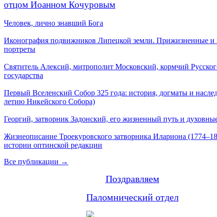
отцом Иоанном Кочуровым
Человек, лично знавший Бога
Иконография подвижников Липецкой земли. Прижизненные и
портреты
Святитель Алексий, митрополит Московский, кормчий Русског
государства
Первый Вселенский Собор 325 года: история, догматы и наслед
летию Никейского Собора)
Георгий, затворник Задонский, его жизненный путь и духовные
Жизнеописание Троекуровского затворника Илариона (1774–18
истории оптинской редакции
Все публикации →
Поздравляем
Паломнический отдел