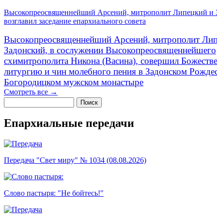
Высокопреосвященнейший Арсений, митрополит Липецкий и 
возглавил заседание епархиального совета
Высокопреосвященнейший Арсений, митрополит Лип
Задонский, в сослужении Высокопреосвященнейшего
схимитрополита Никона (Васина), совершил Божеств
литургию и чин молебного пения в Задонском Рожде
Богородицком мужском монастыре
Смотреть все →
Поиск
Форма поиска
Епархиальные передачи
Передача "Свет миру" № 1034 (08.08.2026)
Слово пастыря: "Не бойтесь!"