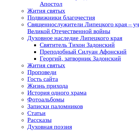
Апостол
Жития святых
Подвижники благочестия
Священнослужители Липецкого края – у
Великой Отечественной войны
Духовное наследие Липецкого края
Святитель Тихон Задонский
Преподобный Силуан Афонский
Георгий, затворник Задонский
Жития святых
Проповеди
Гость сайта
Жизнь прихода
История одного храма
Фотоальбомы
Записки паломников
Статьи
Рассказы
Духовная поэзия