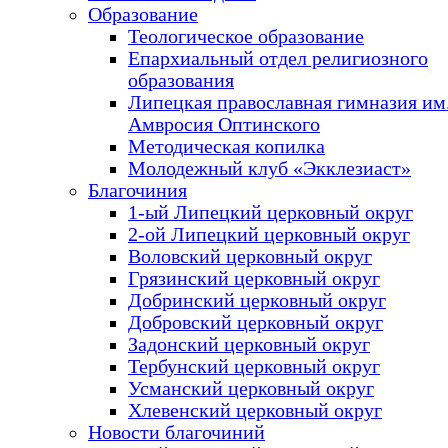
Образование
Теологическое образование
Епархиальный отдел религиозного
образования
Липецкая православная гимназия им.
Амвросия Оптинского
Методическая копилка
Молодежный клуб «Экклезиаст»
Благочиния
1-ый Липецкий церковный округ
2-ой Липецкий церковный округ
Воловский церковный округ
Грязинский церковный округ
Добринский церковный округ
Добровский церковный округ
Задонский церковный округ
Тербунский церковный округ
Усманский церковный округ
Хлевенский церковный округ
Новости благочиний