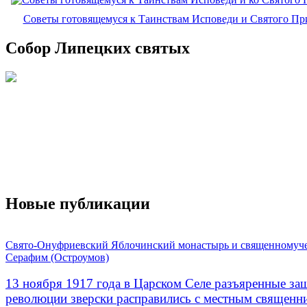
Советы готовящемуся к Таинствам Исповеди и Святого П
Собор Липецких святых
Новые публикации
Свято-Онуфриевский Яблочинский монастырь и священномуч
Серафим (Остроумов)
13 ноября 1917 года в Царском Селе разъяренные за
революции зверски расправились с местным священ