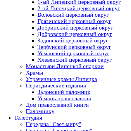
1-ый Липецкий церковный округ
2-ой Липецкий церковный округ
Воловский церковный округ
Грязинский церковный округ
Добринский церковный округ
Добровский церковный округ
Задонский церковный округ
Тербунский церковный округ
Усманский церковный округ
Хлевенский церковный округ
Монастыри Липецкой епархии
Храмы
Утраченные храмы Липецка
Периодические издания
Задонский паломник
Усмань православная
Дом православной книги
Паломнику
Телестудия
Передача "Свет миру"
Передача "Слово пастыря"