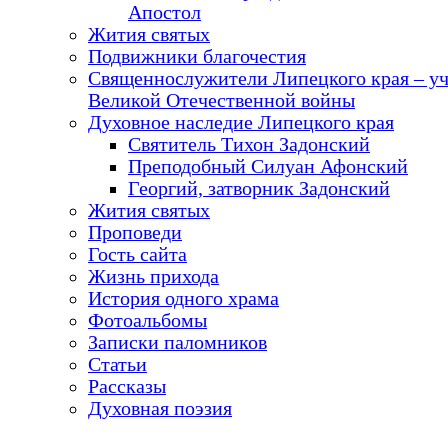
Апостол
Жития святых
Подвижники благочестия
Священнослужители Липецкого края – у
Великой Отечественной войны
Духовное наследие Липецкого края
Святитель Тихон Задонский
Преподобный Силуан Афонский
Георгий, затворник Задонский
Жития святых
Проповеди
Гость сайта
Жизнь прихода
История одного храма
Фотоальбомы
Записки паломников
Статьи
Рассказы
Духовная поэзия