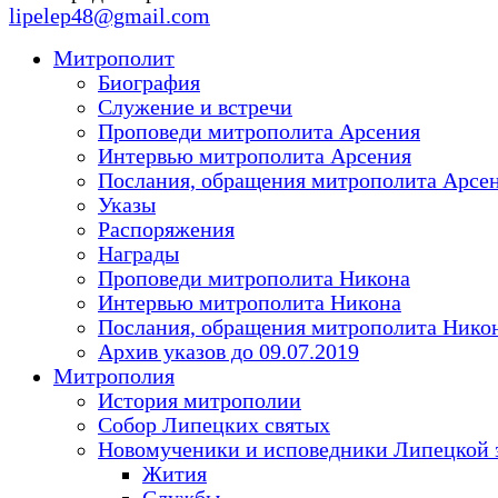
lipelep48@gmail.com
Митрополит
Биография
Служение и встречи
Проповеди митрополита Арсения
Интервью митрополита Арсения
Послания, обращения митрополита Арсе
Указы
Распоряжения
Награды
Проповеди митрополита Никона
Интервью митрополита Никона
Послания, обращения митрополита Нико
Архив указов до 09.07.2019
Митрополия
История митрополии
Собор Липецких святых
Новомученики и исповедники Липецкой 
Жития