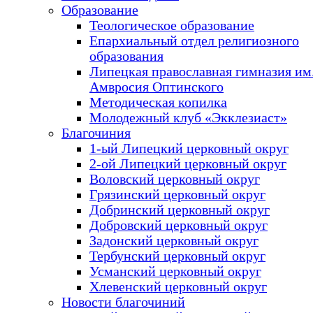
Образование
Теологическое образование
Епархиальный отдел религиозного
образования
Липецкая православная гимназия им.
Амвросия Оптинского
Методическая копилка
Молодежный клуб «Экклезиаст»
Благочиния
1-ый Липецкий церковный округ
2-ой Липецкий церковный округ
Воловский церковный округ
Грязинский церковный округ
Добринский церковный округ
Добровский церковный округ
Задонский церковный округ
Тербунский церковный округ
Усманский церковный округ
Хлевенский церковный округ
Новости благочиний