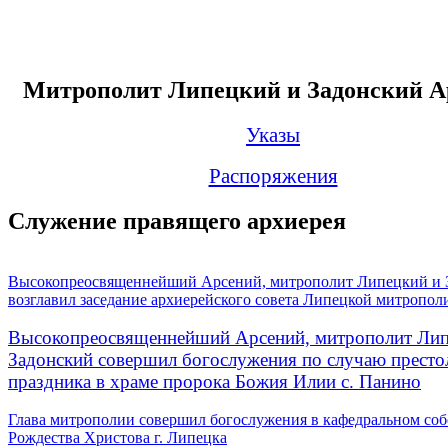
Митрополит Липецкий и Задонский А
Указы
Распоряжения
Служение правящего архиерея
Высокопреосвященнейший Арсений, митрополит Липецкий и 
возглавил заседание архиерейского совета Липецкой митропол
Высокопреосвященнейший Арсений, митрополит Лип
Задонский совершил богослужения по случаю престо
праздника в храме пророка Божия Илии с. Панино
Глава митрополии совершил богослужения в кафедральном соб
Рождества Христова г. Липецка