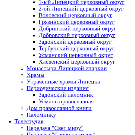
1-ый Липецкий церковный округ
2-ой Липецкий церковный округ
Воловский церковный округ
Грязинский церковный округ
Добринский церковный округ
Добровский церковный округ
Задонский церковный округ
Тербунский церковный округ
Усманский церковный округ
Хлевенский церковный округ
Монастыри Липецкой епархии
Храмы
Утраченные храмы Липецка
Периодические издания
Задонский паломник
Усмань православная
Дом православной книги
Паломнику
Телестудия
Передача "Свет миру"
Передача "Слово пастыря"