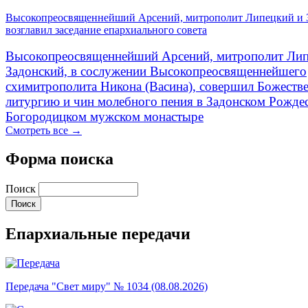
Высокопреосвященнейший Арсений, митрополит Липецкий и 
возглавил заседание епархиального совета
Высокопреосвященнейший Арсений, митрополит Лип
Задонский, в сослужении Высокопреосвященнейшего
схимитрополита Никона (Васина), совершил Божеств
литургию и чин молебного пения в Задонском Рожде
Богородицком мужском монастыре
Смотреть все →
Форма поиска
Поиск
Епархиальные передачи
Передача "Свет миру" № 1034 (08.08.2026)