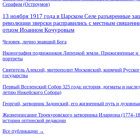
Серафим (Остроумов)
13 ноября 1917 года в Царском Селе разъяренные за
революции зверски расправились с местным священ
отцом Иоанном Кочуровым
Человек, лично знавший Бога
Иконография подвижников Липецкой земли. Прижизненные и
портреты
Святитель Алексий, митрополит Московский, кормчий Русског
государства
Первый Вселенский Собор 325 года: история, догматы и наслед
летию Никейского Собора)
Георгий, затворник Задонский, его жизненный путь и духовные
Жизнеописание Троекуровского затворника Илариона (1774–18
истории оптинской редакции
Все публикации →