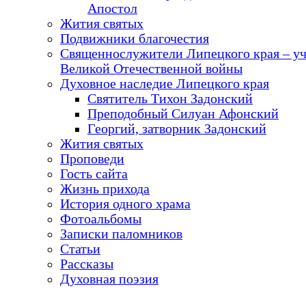
Апостол
Жития святых
Подвижники благочестия
Священнослужители Липецкого края – у
Великой Отечественной войны
Духовное наследие Липецкого края
Святитель Тихон Задонский
Преподобный Силуан Афонский
Георгий, затворник Задонский
Жития святых
Проповеди
Гость сайта
Жизнь прихода
История одного храма
Фотоальбомы
Записки паломников
Статьи
Рассказы
Духовная поэзия