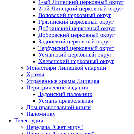
1-ый Липецкий церковный округ
2-ой Липецкий церковный округ
Воловский церковный округ
Грязинский церковный округ
Добринский церковный округ
Добровский церковный округ
Задонский церковный округ
Тербунский церковный округ
Усманский церковный округ
Хлевенский церковный округ
Монастыри Липецкой епархии
Храмы
Утраченные храмы Липецка
Периодические издания
Задонский паломник
Усмань православная
Дом православной книги
Паломнику
Телестудия
Передача "Свет миру"
Передача "Слово пастыря"