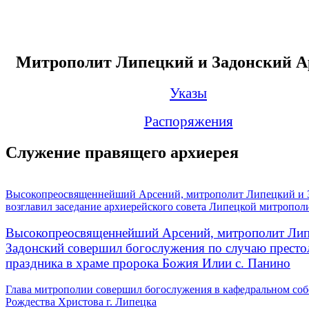
Митрополит Липецкий и Задонский А
Указы
Распоряжения
Служение правящего архиерея
Высокопреосвященнейший Арсений, митрополит Липецкий и 
возглавил заседание архиерейского совета Липецкой митропол
Высокопреосвященнейший Арсений, митрополит Лип
Задонский совершил богослужения по случаю престо
праздника в храме пророка Божия Илии с. Панино
Глава митрополии совершил богослужения в кафедральном соб
Рождества Христова г. Липецка