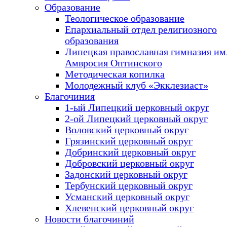
Образование
Теологическое образование
Епархиальный отдел религиозного
образования
Липецкая православная гимназия им.
Амвросия Оптинского
Методическая копилка
Молодежный клуб «Экклезиаст»
Благочиния
1-ый Липецкий церковный округ
2-ой Липецкий церковный округ
Воловский церковный округ
Грязинский церковный округ
Добринский церковный округ
Добровский церковный округ
Задонский церковный округ
Тербунский церковный округ
Усманский церковный округ
Хлевенский церковный округ
Новости благочиний