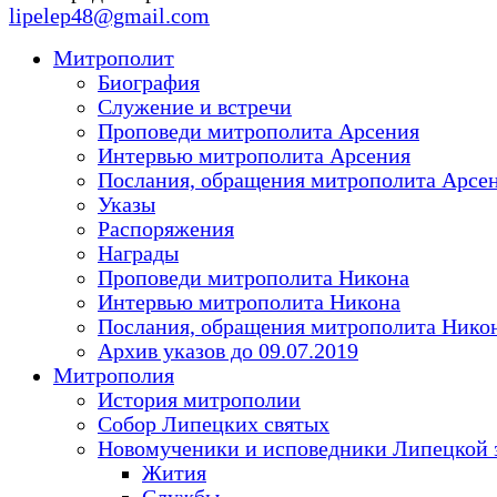
lipelep48@gmail.com
Митрополит
Биография
Служение и встречи
Проповеди митрополита Арсения
Интервью митрополита Арсения
Послания, обращения митрополита Арсе
Указы
Распоряжения
Награды
Проповеди митрополита Никона
Интервью митрополита Никона
Послания, обращения митрополита Нико
Архив указов до 09.07.2019
Митрополия
История митрополии
Собор Липецких святых
Новомученики и исповедники Липецкой 
Жития