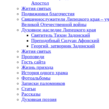
Апостол
Жития святых
Подвижники благочестия
Священнослужители Липецкого края – у
Великой Отечественной войны
Духовное наследие Липецкого края
Святитель Тихон Задонский
Преподобный Силуан Афонский
Георгий, затворник Задонский
Жития святых
Проповеди
Гость сайта
Жизнь прихода
История одного храма
Фотоальбомы
Записки паломников
Статьи
Рассказы
Духовная поэзия