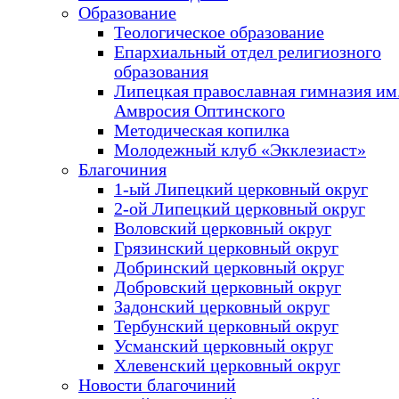
Образование
Теологическое образование
Епархиальный отдел религиозного
образования
Липецкая православная гимназия им.
Амвросия Оптинского
Методическая копилка
Молодежный клуб «Экклезиаст»
Благочиния
1-ый Липецкий церковный округ
2-ой Липецкий церковный округ
Воловский церковный округ
Грязинский церковный округ
Добринский церковный округ
Добровский церковный округ
Задонский церковный округ
Тербунский церковный округ
Усманский церковный округ
Хлевенский церковный округ
Новости благочиний