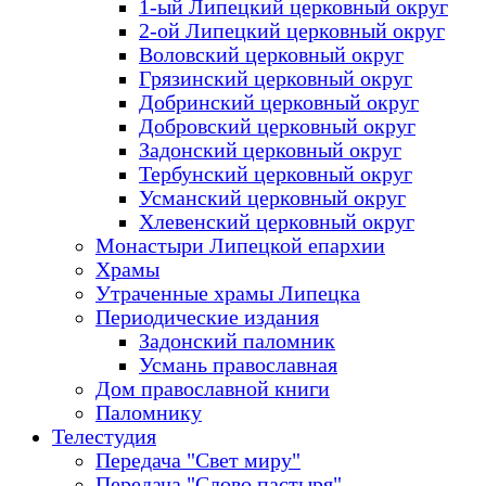
1-ый Липецкий церковный округ
2-ой Липецкий церковный округ
Воловский церковный округ
Грязинский церковный округ
Добринский церковный округ
Добровский церковный округ
Задонский церковный округ
Тербунский церковный округ
Усманский церковный округ
Хлевенский церковный округ
Монастыри Липецкой епархии
Храмы
Утраченные храмы Липецка
Периодические издания
Задонский паломник
Усмань православная
Дом православной книги
Паломнику
Телестудия
Передача "Свет миру"
Передача "Слово пастыря"