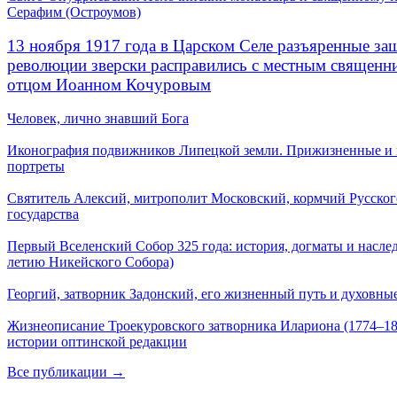
Серафим (Остроумов)
13 ноября 1917 года в Царском Селе разъяренные за
революции зверски расправились с местным священ
отцом Иоанном Кочуровым
Человек, лично знавший Бога
Иконография подвижников Липецкой земли. Прижизненные и
портреты
Святитель Алексий, митрополит Московский, кормчий Русског
государства
Первый Вселенский Собор 325 года: история, догматы и наслед
летию Никейского Собора)
Георгий, затворник Задонский, его жизненный путь и духовные
Жизнеописание Троекуровского затворника Илариона (1774–18
истории оптинской редакции
Все публикации →