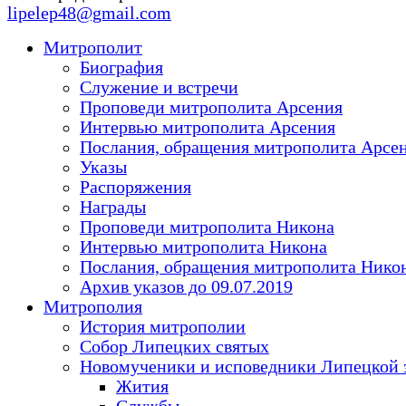
lipelep48@gmail.com
Митрополит
Биография
Служение и встречи
Проповеди митрополита Арсения
Интервью митрополита Арсения
Послания, обращения митрополита Арсе
Указы
Распоряжения
Награды
Проповеди митрополита Никона
Интервью митрополита Никона
Послания, обращения митрополита Нико
Архив указов до 09.07.2019
Митрополия
История митрополии
Собор Липецких святых
Новомученики и исповедники Липецкой 
Жития