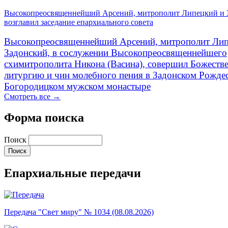
Высокопреосвященнейший Арсений, митрополит Липецкий и 
возглавил заседание епархиального совета
Высокопреосвященнейший Арсений, митрополит Лип
Задонский, в сослужении Высокопреосвященнейшего
схимитрополита Никона (Васина), совершил Божеств
литургию и чин молебного пения в Задонском Рожде
Богородицком мужском монастыре
Смотреть все →
Форма поиска
Поиск
Епархиальные передачи
Передача "Свет миру" № 1034 (08.08.2026)