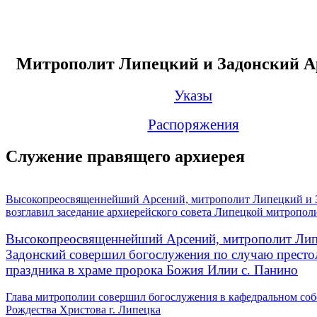
Митрополит Липецкий и Задонский А
Указы
Распоряжения
Служение правящего архиерея
Высокопреосвященнейший Арсений, митрополит Липецкий и 
возглавил заседание архиерейского совета Липецкой митропол
Высокопреосвященнейший Арсений, митрополит Лип
Задонский совершил богослужения по случаю престо
праздника в храме пророка Божия Илии с. Панино
Глава митрополии совершил богослужения в кафедральном соб
Рождества Христова г. Липецка