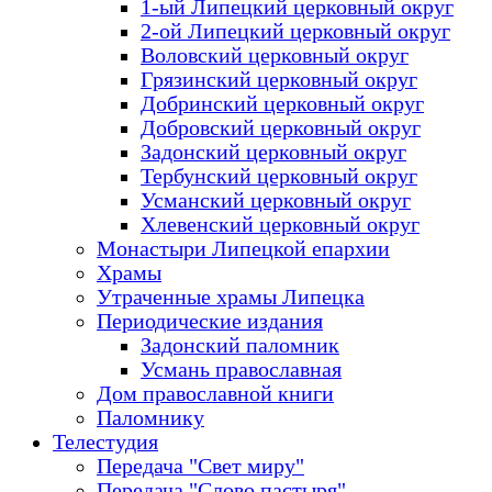
1-ый Липецкий церковный округ
2-ой Липецкий церковный округ
Воловский церковный округ
Грязинский церковный округ
Добринский церковный округ
Добровский церковный округ
Задонский церковный округ
Тербунский церковный округ
Усманский церковный округ
Хлевенский церковный округ
Монастыри Липецкой епархии
Храмы
Утраченные храмы Липецка
Периодические издания
Задонский паломник
Усмань православная
Дом православной книги
Паломнику
Телестудия
Передача "Свет миру"
Передача "Слово пастыря"