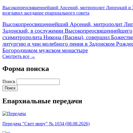
Высокопреосвященнейший Арсений, митрополит Липецкий и 
возглавил заседание епархиального совета
Высокопреосвященнейший Арсений, митрополит Лип
Задонский, в сослужении Высокопреосвященнейшего
схимитрополита Никона (Васина), совершил Божеств
литургию и чин молебного пения в Задонском Рожде
Богородицком мужском монастыре
Смотреть все →
Форма поиска
Поиск
Епархиальные передачи
Передача "Свет миру" № 1034 (08.08.2026)