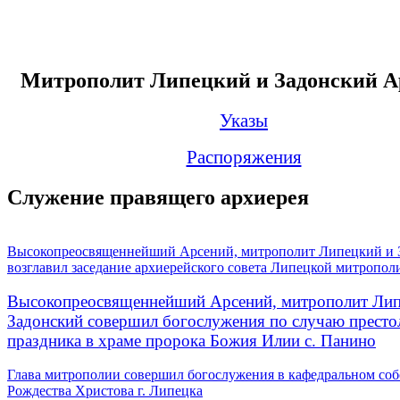
Митрополит Липецкий и Задонский А
Указы
Распоряжения
Служение правящего архиерея
Высокопреосвященнейший Арсений, митрополит Липецкий и 
возглавил заседание архиерейского совета Липецкой митропол
Высокопреосвященнейший Арсений, митрополит Лип
Задонский совершил богослужения по случаю престо
праздника в храме пророка Божия Илии с. Панино
Глава митрополии совершил богослужения в кафедральном соб
Рождества Христова г. Липецка