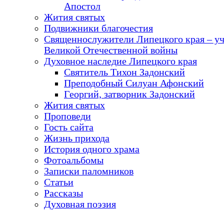
Апостол
Жития святых
Подвижники благочестия
Священнослужители Липецкого края – у
Великой Отечественной войны
Духовное наследие Липецкого края
Святитель Тихон Задонский
Преподобный Силуан Афонский
Георгий, затворник Задонский
Жития святых
Проповеди
Гость сайта
Жизнь прихода
История одного храма
Фотоальбомы
Записки паломников
Статьи
Рассказы
Духовная поэзия