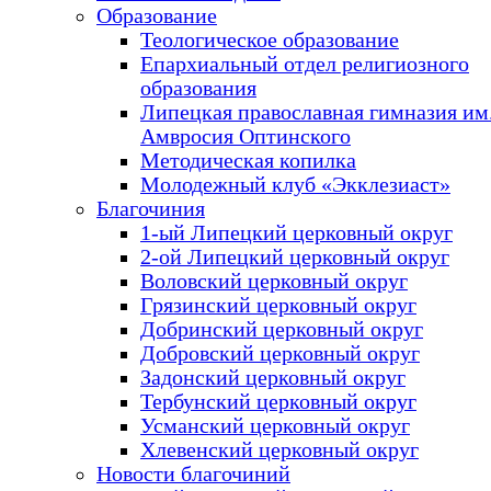
Образование
Теологическое образование
Епархиальный отдел религиозного
образования
Липецкая православная гимназия им.
Амвросия Оптинского
Методическая копилка
Молодежный клуб «Экклезиаст»
Благочиния
1-ый Липецкий церковный округ
2-ой Липецкий церковный округ
Воловский церковный округ
Грязинский церковный округ
Добринский церковный округ
Добровский церковный округ
Задонский церковный округ
Тербунский церковный округ
Усманский церковный округ
Хлевенский церковный округ
Новости благочиний