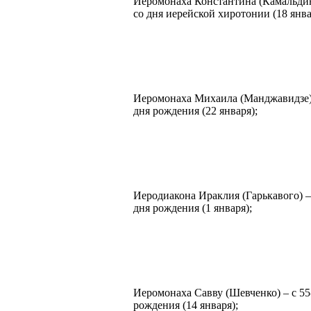
Иеромонаха Константина (Камальдин
со дня иерейской хиротонии (18 янва
Иеромонаха Михаила (Манджавидзе) 
дня рождения (22 января);
Иеродиакона Ираклия (Гарькавого) –
дня рождения (1 января);
Иеромонаха Савву (Шевченко) – с 55
рождения (14 января);