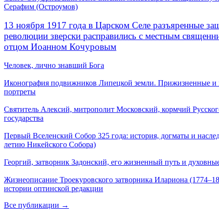
Серафим (Остроумов)
13 ноября 1917 года в Царском Селе разъяренные за
революции зверски расправились с местным священ
отцом Иоанном Кочуровым
Человек, лично знавший Бога
Иконография подвижников Липецкой земли. Прижизненные и
портреты
Святитель Алексий, митрополит Московский, кормчий Русског
государства
Первый Вселенский Собор 325 года: история, догматы и наслед
летию Никейского Собора)
Георгий, затворник Задонский, его жизненный путь и духовные
Жизнеописание Троекуровского затворника Илариона (1774–18
истории оптинской редакции
Все публикации →