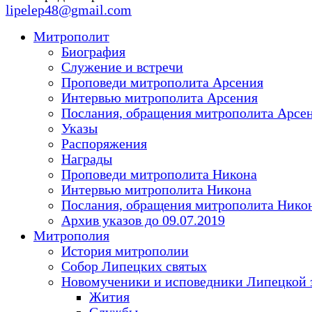
lipelep48@gmail.com
Митрополит
Биография
Служение и встречи
Проповеди митрополита Арсения
Интервью митрополита Арсения
Послания, обращения митрополита Арсе
Указы
Распоряжения
Награды
Проповеди митрополита Никона
Интервью митрополита Никона
Послания, обращения митрополита Нико
Архив указов до 09.07.2019
Митрополия
История митрополии
Собор Липецких святых
Новомученики и исповедники Липецкой 
Жития