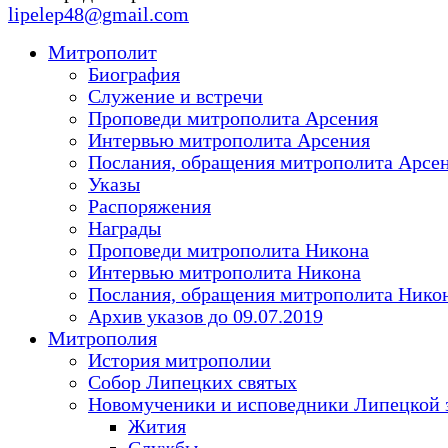
lipelep48@gmail.com
Митрополит
Биография
Служение и встречи
Проповеди митрополита Арсения
Интервью митрополита Арсения
Послания, обращения митрополита Арсе
Указы
Распоряжения
Награды
Проповеди митрополита Никона
Интервью митрополита Никона
Послания, обращения митрополита Нико
Архив указов до 09.07.2019
Митрополия
История митрополии
Собор Липецких святых
Новомученики и исповедники Липецкой 
Жития