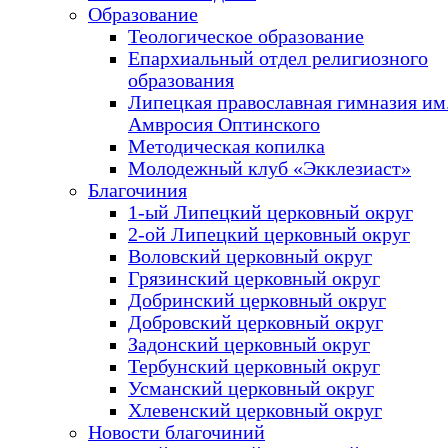
Образование
Теологическое образование
Епархиальный отдел религиозного
образования
Липецкая православная гимназия им.
Амвросия Оптинского
Методическая копилка
Молодежный клуб «Экклезиаст»
Благочиния
1-ый Липецкий церковный округ
2-ой Липецкий церковный округ
Воловский церковный округ
Грязинский церковный округ
Добринский церковный округ
Добровский церковный округ
Задонский церковный округ
Тербунский церковный округ
Усманский церковный округ
Хлевенский церковный округ
Новости благочиний