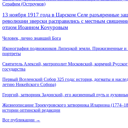
Серафим (Остроумов)
13 ноября 1917 года в Царском Селе разъяренные за
революции зверски расправились с местным священ
отцом Иоанном Кочуровым
Человек, лично знавший Бога
Иконография подвижников Липецкой земли. Прижизненные и
портреты
Святитель Алексий, митрополит Московский, кормчий Русског
государства
Первый Вселенский Собор 325 года: история, догматы и наслед
летию Никейского Собора)
Георгий, затворник Задонский, его жизненный путь и духовные
Жизнеописание Троекуровского затворника Илариона (1774–18
истории оптинской редакции
Все публикации →