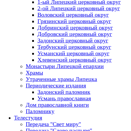
1-ый Липецкий церковный округ
2-ой Липецкий церковный округ
Воловский церковный округ
Грязинский церковный округ
Добринский церковный округ
Добровский церковный округ
Задонский церковный округ
Тербунский церковный округ
Усманский церковный округ
Хлевенский церковный округ
Монастыри Липецкой епархии
Храмы
Утраченные храмы Липецка
Периодические издания
Задонский паломник
Усмань православная
Дом православной книги
Паломнику
Телестудия
Передача "Свет миру"
Передача "Слово пастыря"