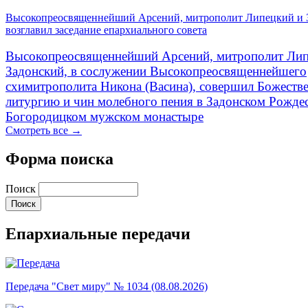
Высокопреосвященнейший Арсений, митрополит Липецкий и 
возглавил заседание епархиального совета
Высокопреосвященнейший Арсений, митрополит Лип
Задонский, в сослужении Высокопреосвященнейшего
схимитрополита Никона (Васина), совершил Божеств
литургию и чин молебного пения в Задонском Рожде
Богородицком мужском монастыре
Смотреть все →
Форма поиска
Поиск
Епархиальные передачи
Передача "Свет миру" № 1034 (08.08.2026)