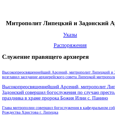
Митрополит Липецкий и Задонский А
Указы
Распоряжения
Служение правящего архиерея
Высокопреосвященнейший Арсений, митрополит Липецкий и 
возглавил заседание архиерейского совета Липецкой митропол
Высокопреосвященнейший Арсений, митрополит Лип
Задонский совершил богослужения по случаю престо
праздника в храме пророка Божия Илии с. Панино
Глава митрополии совершил богослужения в кафедральном соб
Рождества Христова г. Липецка