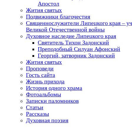
Апостол
Жития святых
Подвижники благочестия
Священнослужители Липецкого края – у
Великой Отечественной войны
Духовное наследие Липецкого края
Святитель Тихон Задонский
Преподобный Силуан Афонский
Георгий, затворник Задонский
Жития святых
Проповеди
Гость сайта
Жизнь прихода
История одного храма
Фотоальбомы
Записки паломников
Статьи
Рассказы
Духовная поэзия