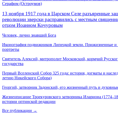
Серафим (Остроумов)
13 ноября 1917 года в Царском Селе разъяренные за
революции зверски расправились с местным священ
отцом Иоанном Кочуровым
Человек, лично знавший Бога
Иконография подвижников Липецкой земли. Прижизненные и
портреты
Святитель Алексий, митрополит Московский, кормчий Русског
государства
Первый Вселенский Собор 325 года: история, догматы и наслед
летию Никейского Собора)
Георгий, затворник Задонский, его жизненный путь и духовные
Жизнеописание Троекуровского затворника Илариона (1774–18
истории оптинской редакции
Все публикации →