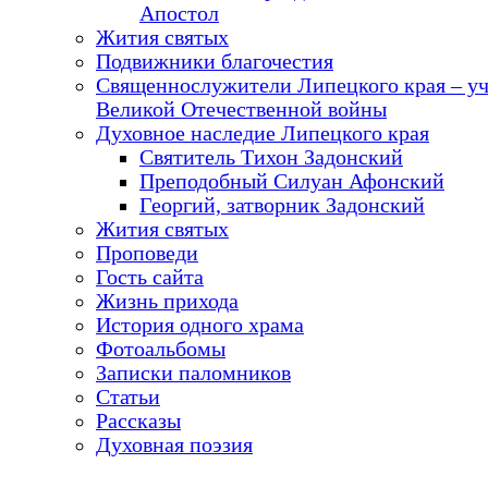
Апостол
Жития святых
Подвижники благочестия
Священнослужители Липецкого края – у
Великой Отечественной войны
Духовное наследие Липецкого края
Святитель Тихон Задонский
Преподобный Силуан Афонский
Георгий, затворник Задонский
Жития святых
Проповеди
Гость сайта
Жизнь прихода
История одного храма
Фотоальбомы
Записки паломников
Статьи
Рассказы
Духовная поэзия