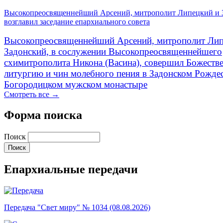
Высокопреосвященнейший Арсений, митрополит Липецкий и 
возглавил заседание епархиального совета
Высокопреосвященнейший Арсений, митрополит Лип
Задонский, в сослужении Высокопреосвященнейшего
схимитрополита Никона (Васина), совершил Божеств
литургию и чин молебного пения в Задонском Рожде
Богородицком мужском монастыре
Смотреть все →
Форма поиска
Поиск
Епархиальные передачи
Передача "Свет миру" № 1034 (08.08.2026)