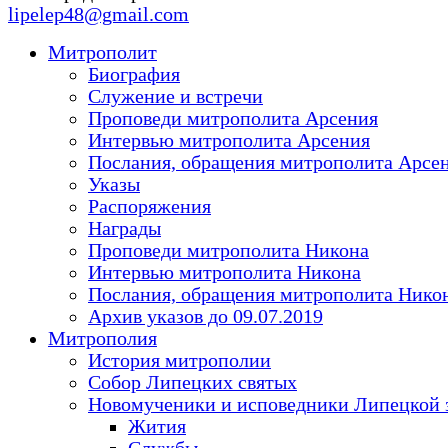
lipelep48@gmail.com
Митрополит
Биография
Служение и встречи
Проповеди митрополита Арсения
Интервью митрополита Арсения
Послания, обращения митрополита Арсе
Указы
Распоряжения
Награды
Проповеди митрополита Никона
Интервью митрополита Никона
Послания, обращения митрополита Нико
Архив указов до 09.07.2019
Митрополия
История митрополии
Собор Липецких святых
Новомученики и исповедники Липецкой 
Жития