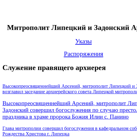
Митрополит Липецкий и Задонский А
Указы
Распоряжения
Служение правящего архиерея
Высокопреосвященнейший Арсений, митрополит Липецкий и 
возглавил заседание архиерейского совета Липецкой митропол
Высокопреосвященнейший Арсений, митрополит Лип
Задонский совершил богослужения по случаю престо
праздника в храме пророка Божия Илии с. Панино
Глава митрополии совершил богослужения в кафедральном соб
Рождества Христова г. Липецка