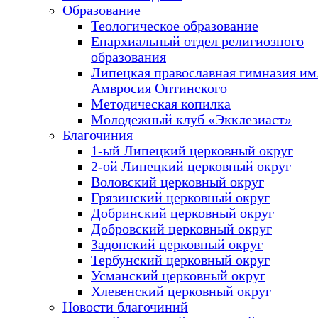
Образование
Теологическое образование
Епархиальный отдел религиозного
образования
Липецкая православная гимназия им.
Амвросия Оптинского
Методическая копилка
Молодежный клуб «Экклезиаст»
Благочиния
1-ый Липецкий церковный округ
2-ой Липецкий церковный округ
Воловский церковный округ
Грязинский церковный округ
Добринский церковный округ
Добровский церковный округ
Задонский церковный округ
Тербунский церковный округ
Усманский церковный округ
Хлевенский церковный округ
Новости благочиний