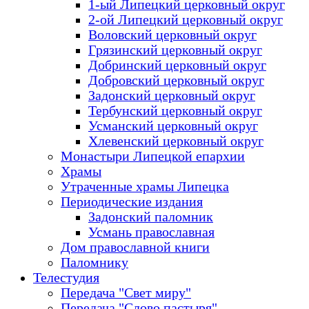
1-ый Липецкий церковный округ
2-ой Липецкий церковный округ
Воловский церковный округ
Грязинский церковный округ
Добринский церковный округ
Добровский церковный округ
Задонский церковный округ
Тербунский церковный округ
Усманский церковный округ
Хлевенский церковный округ
Монастыри Липецкой епархии
Храмы
Утраченные храмы Липецка
Периодические издания
Задонский паломник
Усмань православная
Дом православной книги
Паломнику
Телестудия
Передача "Свет миру"
Передача "Слово пастыря"