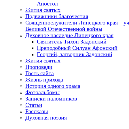
Апостол
Жития святых
Подвижники благочестия
Священнослужители Липецкого края – у
Великой Отечественной войны
Духовное наследие Липецкого края
Святитель Тихон Задонский
Преподобный Силуан Афонский
Георгий, затворник Задонский
Жития святых
Проповеди
Гость сайта
Жизнь прихода
История одного храма
Фотоальбомы
Записки паломников
Статьи
Рассказы
Духовная поэзия