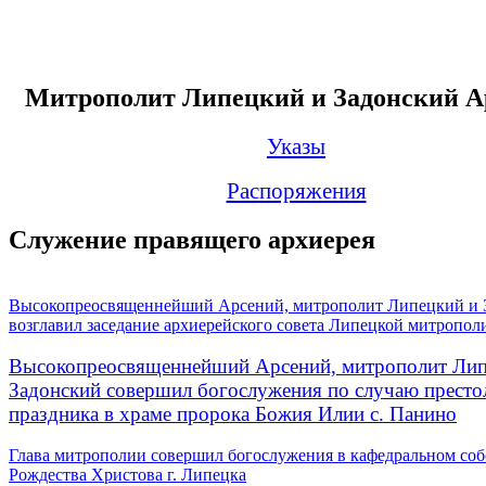
Митрополит Липецкий и Задонский А
Указы
Распоряжения
Служение правящего архиерея
Высокопреосвященнейший Арсений, митрополит Липецкий и 
возглавил заседание архиерейского совета Липецкой митропол
Высокопреосвященнейший Арсений, митрополит Лип
Задонский совершил богослужения по случаю престо
праздника в храме пророка Божия Илии с. Панино
Глава митрополии совершил богослужения в кафедральном соб
Рождества Христова г. Липецка