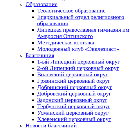
Образование
Теологическое образование
Епархиальный отдел религиозного
образования
Липецкая православная гимназия им.
Амвросия Оптинского
Методическая копилка
Молодежный клуб «Экклезиаст»
Благочиния
1-ый Липецкий церковный округ
2-ой Липецкий церковный округ
Воловский церковный округ
Грязинский церковный округ
Добринский церковный округ
Добровский церковный округ
Задонский церковный округ
Тербунский церковный округ
Усманский церковный округ
Хлевенский церковный округ
Новости благочиний