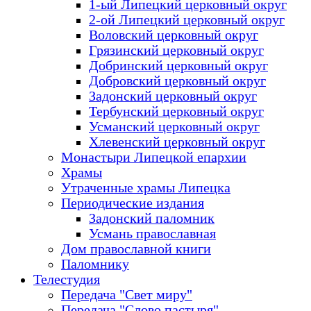
1-ый Липецкий церковный округ
2-ой Липецкий церковный округ
Воловский церковный округ
Грязинский церковный округ
Добринский церковный округ
Добровский церковный округ
Задонский церковный округ
Тербунский церковный округ
Усманский церковный округ
Хлевенский церковный округ
Монастыри Липецкой епархии
Храмы
Утраченные храмы Липецка
Периодические издания
Задонский паломник
Усмань православная
Дом православной книги
Паломнику
Телестудия
Передача "Свет миру"
Передача "Слово пастыря"