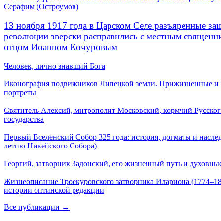
Серафим (Остроумов)
13 ноября 1917 года в Царском Селе разъяренные за
революции зверски расправились с местным священ
отцом Иоанном Кочуровым
Человек, лично знавший Бога
Иконография подвижников Липецкой земли. Прижизненные и
портреты
Святитель Алексий, митрополит Московский, кормчий Русског
государства
Первый Вселенский Собор 325 года: история, догматы и наслед
летию Никейского Собора)
Георгий, затворник Задонский, его жизненный путь и духовные
Жизнеописание Троекуровского затворника Илариона (1774–18
истории оптинской редакции
Все публикации →