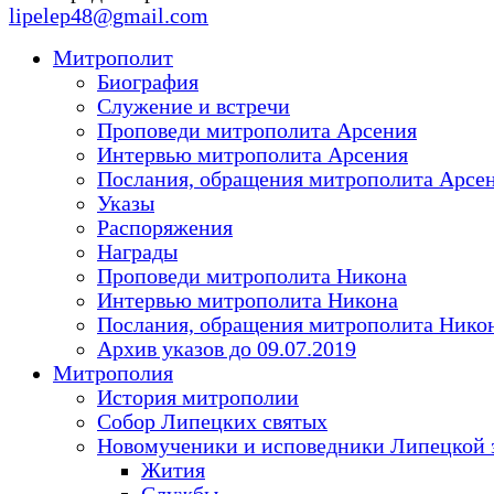
lipelep48@gmail.com
Митрополит
Биография
Служение и встречи
Проповеди митрополита Арсения
Интервью митрополита Арсения
Послания, обращения митрополита Арсе
Указы
Распоряжения
Награды
Проповеди митрополита Никона
Интервью митрополита Никона
Послания, обращения митрополита Нико
Архив указов до 09.07.2019
Митрополия
История митрополии
Собор Липецких святых
Новомученики и исповедники Липецкой 
Жития