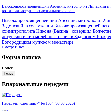
Высокопреосвященнейший Арсений, митрополит Липецкий и 
возглавил заседание епархиального совета
Высокопреосвященнейший Арсений, митрополит Лип
Задонский, в сослужении Высокопреосвященнейшего
схимитрополита Никона (Васина), совершил Божеств
литургию и чин молебного пения в Задонском Рожде
Богородицком мужском монастыре
Смотреть все →
Форма поиска
Поиск
Епархиальные передачи
Передача "Свет миру" № 1034 (08.08.2026)