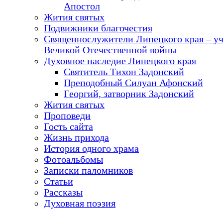
Апостол
Жития святых
Подвижники благочестия
Священнослужители Липецкого края – у
Великой Отечественной войны
Духовное наследие Липецкого края
Святитель Тихон Задонский
Преподобный Силуан Афонский
Георгий, затворник Задонский
Жития святых
Проповеди
Гость сайта
Жизнь прихода
История одного храма
Фотоальбомы
Записки паломников
Статьи
Рассказы
Духовная поэзия