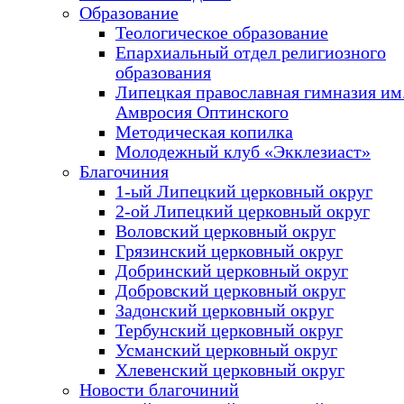
Образование
Теологическое образование
Епархиальный отдел религиозного
образования
Липецкая православная гимназия им.
Амвросия Оптинского
Методическая копилка
Молодежный клуб «Экклезиаст»
Благочиния
1-ый Липецкий церковный округ
2-ой Липецкий церковный округ
Воловский церковный округ
Грязинский церковный округ
Добринский церковный округ
Добровский церковный округ
Задонский церковный округ
Тербунский церковный округ
Усманский церковный округ
Хлевенский церковный округ
Новости благочиний