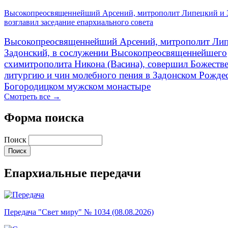
Высокопреосвященнейший Арсений, митрополит Липецкий и 
возглавил заседание епархиального совета
Высокопреосвященнейший Арсений, митрополит Лип
Задонский, в сослужении Высокопреосвященнейшего
схимитрополита Никона (Васина), совершил Божеств
литургию и чин молебного пения в Задонском Рожде
Богородицком мужском монастыре
Смотреть все →
Форма поиска
Поиск
Епархиальные передачи
Передача "Свет миру" № 1034 (08.08.2026)