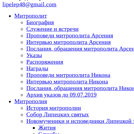
lipelep48@gmail.com
Митрополит
Биография
Служение и встречи
Проповеди митрополита Арсения
Интервью митрополита Арсения
Послания, обращения митрополита Арсе
Указы
Распоряжения
Награды
Проповеди митрополита Никона
Интервью митрополита Никона
Послания, обращения митрополита Нико
Архив указов до 09.07.2019
Митрополия
История митрополии
Собор Липецких святых
Новомученики и исповедники Липецкой 
Жития