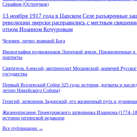
Серафим (Остроумов)
13 ноября 1917 года в Царском Селе разъяренные за
революции зверски расправились с местным священ
отцом Иоанном Кочуровым
Человек, лично знавший Бога
Иконография подвижников Липецкой земли. Прижизненные и
портреты
Святитель Алексий, митрополит Московский, кормчий Русског
государства
Первый Вселенский Собор 325 года: история, догматы и наслед
летию Никейского Собора)
Георгий, затворник Задонский, его жизненный путь и духовные
Жизнеописание Троекуровского затворника Илариона (1774–18
истории оптинской редакции
Все публикации →