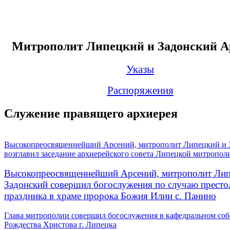
Митрополит Липецкий и Задонский А
Указы
Распоряжения
Служение правящего архиерея
Высокопреосвященнейший Арсений, митрополит Липецкий и 
возглавил заседание архиерейского совета Липецкой митропол
Высокопреосвященнейший Арсений, митрополит Лип
Задонский совершил богослужения по случаю престо
праздника в храме пророка Божия Илии с. Панино
Глава митрополии совершил богослужения в кафедральном соб
Рождества Христова г. Липецка