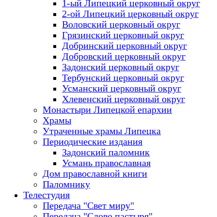
1-ый Липецкий церковный округ
2-ой Липецкий церковный округ
Воловский церковный округ
Грязинский церковный округ
Добринский церковный округ
Добровский церковный округ
Задонский церковный округ
Тербунский церковный округ
Усманский церковный округ
Хлевенский церковный округ
Монастыри Липецкой епархии
Храмы
Утраченные храмы Липецка
Периодические издания
Задонский паломник
Усмань православная
Дом православной книги
Паломнику
Телестудия
Передача "Свет миру"
Передача "Слово пастыря"