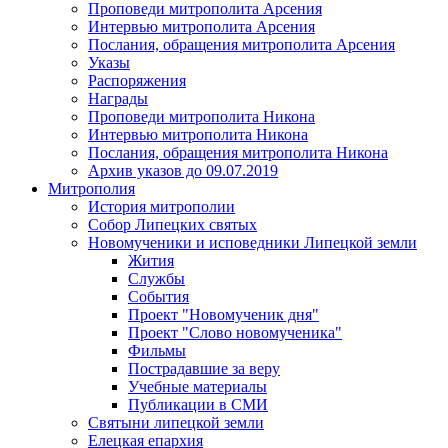
Проповеди митрополита Арсения
Интервью митрополита Арсения
Послания, обращения митрополита Арсения
Указы
Распоряжения
Награды
Проповеди митрополита Никона
Интервью митрополита Никона
Послания, обращения митрополита Никона
Архив указов до 09.07.2019
Митрополия
История митрополии
Собор Липецких святых
Новомученики и исповедники Липецкой земли
Жития
Службы
События
Проект "Новомученик дня"
Проект "Слово новомученика"
Фильмы
Пострадавшие за веру
Учебные материалы
Публикации в СМИ
Святыни липецкой земли
Елецкая епархия