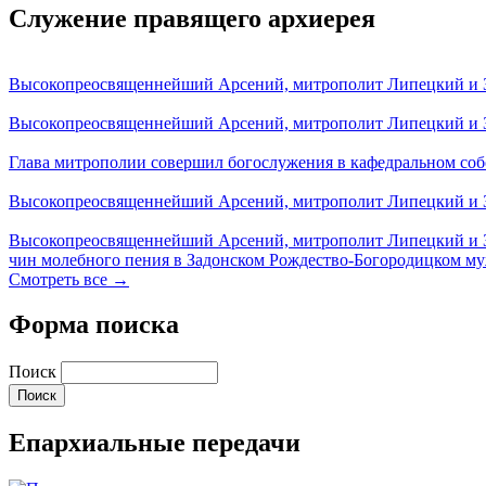
Служение правящего архиерея
Высокопреосвященнейший Арсений, митрополит Липецкий и За
Высокопреосвященнейший Арсений, митрополит Липецкий и За
Глава митрополии совершил богослужения в кафедральном соб
Высокопреосвященнейший Арсений, митрополит Липецкий и За
Высокопреосвященнейший Арсений, митрополит Липецкий и З
чин молебного пения в Задонском Рождество-Богородицком м
Смотреть все →
Форма поиска
Поиск
Епархиальные передачи