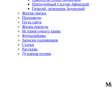
Преподобный Силуан Афонский
Георгий, затворник Задонский
Жития святых
Проповеди
Гость сайта
Жизнь прихода
История одного храма
Фотоальбомы
Записки паломников
Статьи
Рассказы
Духовная поэзия
Ми