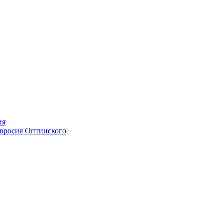
ия
мвросия Оптинского