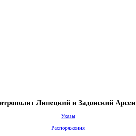
трополит Липецкий и Задонский Арсе
Указы
Распоряжения