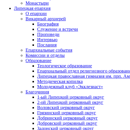
Монастыри
Липецкая епархия
О епархии
Викарный архиерей
Биография
Служение и встречи
Проповеди
Интервью
Послания
Епархиальные события
Комиссии и отделы
Образование
Теологическое образование
Епархиальный отдел религиозного образован
Липецкая православная гимназия им. прп. А
Методическая копилка
Молодежный клуб «Экклезиаст»
Благочиния
1-ый Липецкий церковный округ
2-ой Липецкий церковный округ
Воловский церковный округ
Грязинский церковный округ
Добринский церковный округ
Добровский церковный округ
Задонский церковный округ