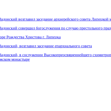
донский возглавил заседание архиерейского совета Липецкой
донский совершил богослужения по случаю престольного праз
оре Рождества Христова г. Липецка
донский, возглавил заседание епархиального совета
адонский, в сослужении Высокопреосвященнейшего схимитропо
ужском монастыре