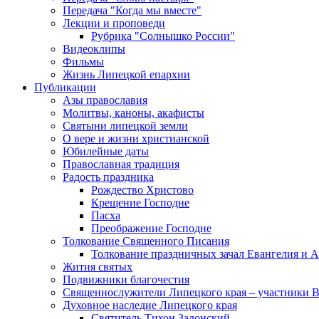
Передача "Когда мы вместе"
Лекции и проповеди
Рубрика "Солнышко России"
Видеоклипы
Фильмы
Жизнь Липецкой епархии
Публикации
Азы православия
Молитвы, каноны, акафисты
Святыни липецкой земли
О вере и жизни христианской
Юбилейные даты
Православная традиция
Радость праздника
Рождество Христово
Крещение Господне
Пасха
Преображение Господне
Толкование Священного Писания
Толкование праздничных зачал Евангелия и 
Жития святых
Подвижники благочестия
Священнослужители Липецкого края – участники 
Духовное наследие Липецкого края
Святитель Тихон Задонский