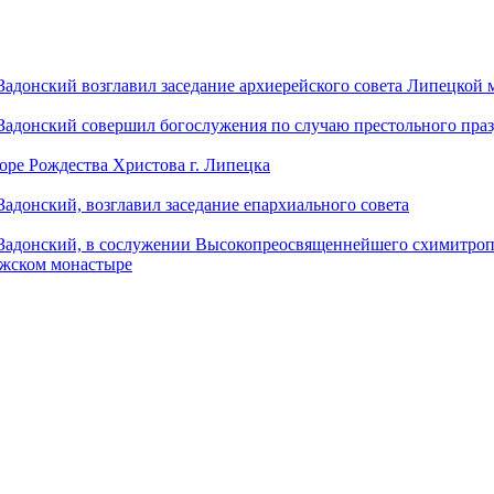
донский возглавил заседание архиерейского совета Липецкой
донский совершил богослужения по случаю престольного праз
оре Рождества Христова г. Липецка
донский, возглавил заседание епархиального совета
адонский, в сослужении Высокопреосвященнейшего схимитропо
ужском монастыре