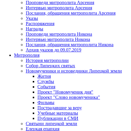
Проповеди митрополита Арсения
Интервью митрополита Арсения
Послания, обращения митрополита Арсения
Указы
Распоряжения
Награды
Проповеди митрополита Никона
Интервью митрополита Никона
Послания, обращения митрополита Никона
Архив указов до 09.07.2019
Митрополия
История митрополии
Собор Липецких святых
Новомученики и исповедники Липецкой земли
Жития
Службы
События
Проект "Новомученик дня"
Проект "Слово новомученика"
Фильмы
Пострадавшие за веру
Учебные материалы
Публикации в СМИ
Святыни липецкой земли
Елецкая епархия