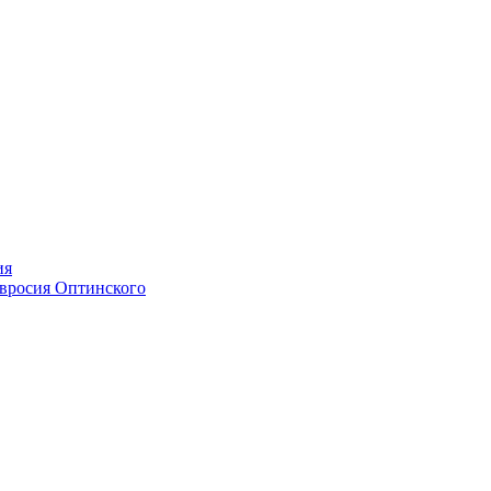
ия
мвросия Оптинского