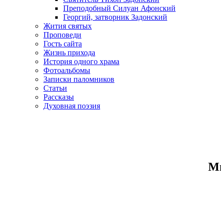
Преподобный Силуан Афонский
Георгий, затворник Задонский
Жития святых
Проповеди
Гость сайта
Жизнь прихода
История одного храма
Фотоальбомы
Записки паломников
Статьи
Рассказы
Духовная поэзия
Ми