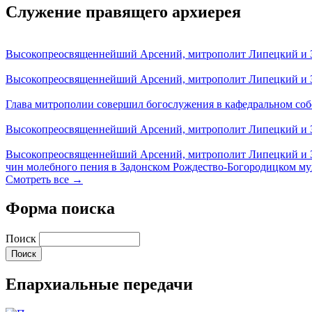
Служение правящего архиерея
Высокопреосвященнейший Арсений, митрополит Липецкий и За
Высокопреосвященнейший Арсений, митрополит Липецкий и За
Глава митрополии совершил богослужения в кафедральном соб
Высокопреосвященнейший Арсений, митрополит Липецкий и За
Высокопреосвященнейший Арсений, митрополит Липецкий и З
чин молебного пения в Задонском Рождество-Богородицком м
Смотреть все →
Форма поиска
Поиск
Епархиальные передачи