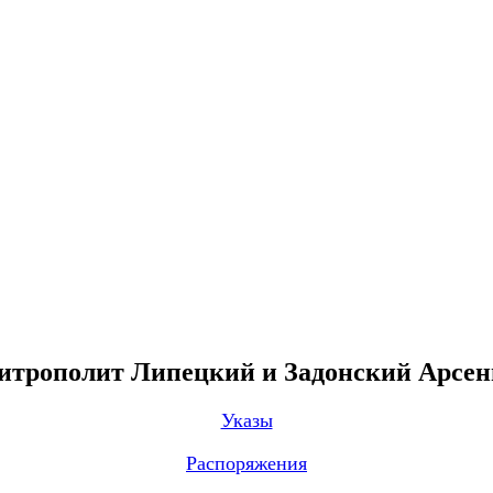
трополит Липецкий и Задонский Арсе
Указы
Распоряжения