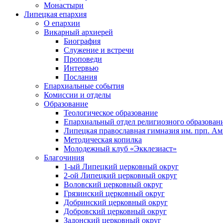
Монастыри
Липецкая епархия
О епархии
Викарный архиерей
Биография
Служение и встречи
Проповеди
Интервью
Послания
Епархиальные события
Комиссии и отделы
Образование
Теологическое образование
Епархиальный отдел религиозного образован
Липецкая православная гимназия им. прп. А
Методическая копилка
Молодежный клуб «Экклезиаст»
Благочиния
1-ый Липецкий церковный округ
2-ой Липецкий церковный округ
Воловский церковный округ
Грязинский церковный округ
Добринский церковный округ
Добровский церковный округ
Задонский церковный округ