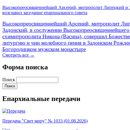
Высокопреосвященнейший Арсений, митрополит Липецкий и 
возглавил заседание епархиального совета
Высокопреосвященнейший Арсений, митрополит Лип
Задонский, в сослужении Высокопреосвященнейшего
схимитрополита Никона (Васина), совершил Божеств
литургию и чин молебного пения в Задонском Рожде
Богородицком мужском монастыре
Смотреть все →
Форма поиска
Поиск
Епархиальные передачи
Передача "Свет миру" № 1033 (01.08.2026)