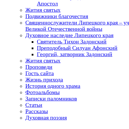
Апостол
Жития святых
Подвижники благочестия
Священнослужители Липецкого края – у
Великой Отечественной войны
Духовное наследие Липецкого края
Святитель Тихон Задонский
Преподобный Силуан Афонский
Георгий, затворник Задонский
Жития святых
Проповеди
Гость сайта
Жизнь прихода
История одного храма
Фотоальбомы
Записки паломников
Статьи
Рассказы
Духовная поэзия