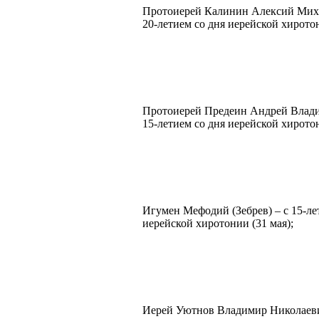
Протоиерей Калинин Алексий Миха
20-летием со дня иерейской хиротон
Протоиерей Предеин Андрей Влади
15-летием со дня иерейской хиротон
Игумен Мефодий (Зебрев) – с 15-ле
иерейской хиротонии (31 мая);
Иерей Уютнов Владимир Николаевич