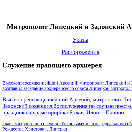
Митрополит Липецкий и Задонский А
Указы
Распоряжения
Служение правящего архиерея
Высокопреосвященнейший Арсений, митрополит Липецкий и 
возглавил заседание архиерейского совета Липецкой митропол
Высокопреосвященнейший Арсений, митрополит Лип
Задонский совершил богослужения по случаю престо
праздника в храме пророка Божия Илии с. Панино
Глава митрополии совершил богослужения в кафедральном соб
Рождества Христова г. Липецка