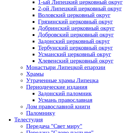
1-ый Липецкий церковный округ
2-ой Липецкий церковный округ
Воловский церковный округ
Грязинский церковный округ
Добринский церковный округ
Добровский церковный округ
Задонский церковный округ
Тербунский церковный округ
Усманский церковный округ
Хлевенский церковный округ
Монастыри Липецкой епархии
Храмы
Утраченные храмы Липецка
Периодические издания
Задонский паломник
Усмань православная
Дом православной книги
Паломнику
Телестудия
Передача "Свет миру"
Передача "Слово пастыря"