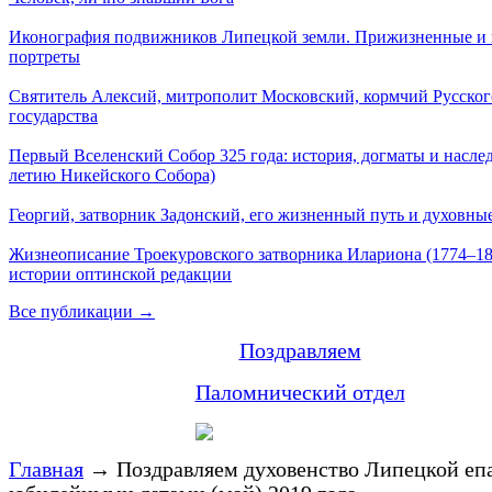
Иконография подвижников Липецкой земли. Прижизненные и
портреты
Святитель Алексий, митрополит Московский, кормчий Русског
государства
Первый Вселенский Собор 325 года: история, догматы и наслед
летию Никейского Собора)
Георгий, затворник Задонский, его жизненный путь и духовные
Жизнеописание Троекуровского затворника Илариона (1774–18
истории оптинской редакции
Все публикации →
Поздравляем
Паломнический отдел
Главная
→
Поздравляем духовенство Липецкой еп