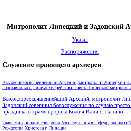
Митрополит Липецкий и Задонский А
Указы
Распоряжения
Служение правящего архиерея
Высокопреосвященнейший Арсений, митрополит Липецкий и 
возглавил заседание архиерейского совета Липецкой митропол
Высокопреосвященнейший Арсений, митрополит Лип
Задонский совершил богослужения по случаю престо
праздника в храме пророка Божия Илии с. Панино
Глава митрополии совершил богослужения в кафедральном соб
Рождества Христова г. Липецка