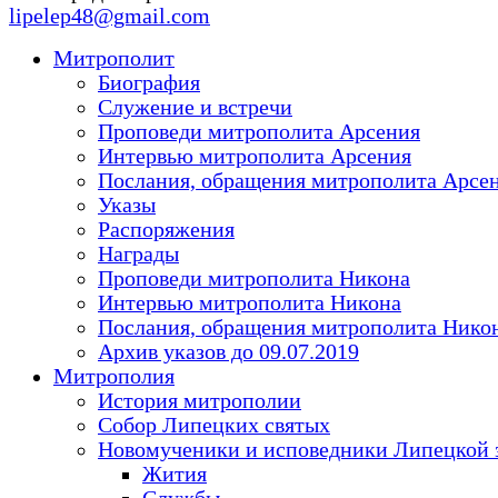
lipelep48@gmail.com
Митрополит
Биография
Служение и встречи
Проповеди митрополита Арсения
Интервью митрополита Арсения
Послания, обращения митрополита Арсе
Указы
Распоряжения
Награды
Проповеди митрополита Никона
Интервью митрополита Никона
Послания, обращения митрополита Нико
Архив указов до 09.07.2019
Митрополия
История митрополии
Собор Липецких святых
Новомученики и исповедники Липецкой 
Жития