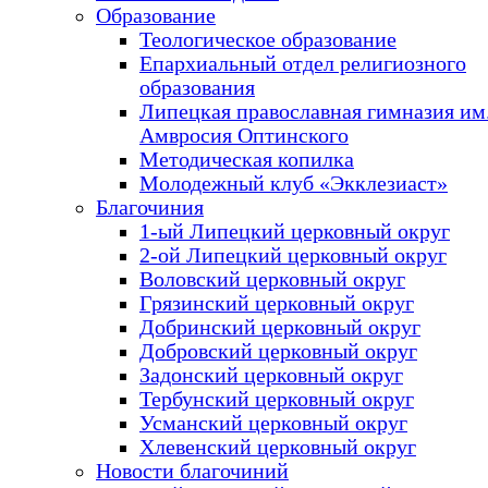
Образование
Теологическое образование
Епархиальный отдел религиозного
образования
Липецкая православная гимназия им.
Амвросия Оптинского
Методическая копилка
Молодежный клуб «Экклезиаст»
Благочиния
1-ый Липецкий церковный округ
2-ой Липецкий церковный округ
Воловский церковный округ
Грязинский церковный округ
Добринский церковный округ
Добровский церковный округ
Задонский церковный округ
Тербунский церковный округ
Усманский церковный округ
Хлевенский церковный округ
Новости благочиний