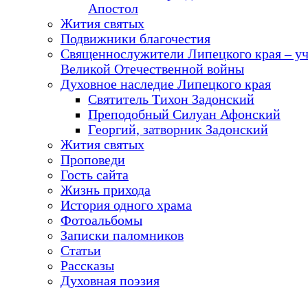
Апостол
Жития святых
Подвижники благочестия
Священнослужители Липецкого края – у
Великой Отечественной войны
Духовное наследие Липецкого края
Святитель Тихон Задонский
Преподобный Силуан Афонский
Георгий, затворник Задонский
Жития святых
Проповеди
Гость сайта
Жизнь прихода
История одного храма
Фотоальбомы
Записки паломников
Статьи
Рассказы
Духовная поэзия