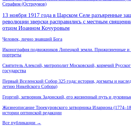
Серафим (Остроумов)
13 ноября 1917 года в Царском Селе разъяренные за
революции зверски расправились с местным священ
отцом Иоанном Кочуровым
Человек, лично знавший Бога
Иконография подвижников Липецкой земли. Прижизненные и
портреты
Святитель Алексий, митрополит Московский, кормчий Русског
государства
Первый Вселенский Собор 325 года: история, догматы и наслед
летию Никейского Собора)
Георгий, затворник Задонский, его жизненный путь и духовные
Жизнеописание Троекуровского затворника Илариона (1774–18
истории оптинской редакции
Все публикации →