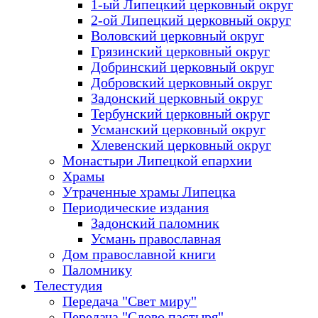
1-ый Липецкий церковный округ
2-ой Липецкий церковный округ
Воловский церковный округ
Грязинский церковный округ
Добринский церковный округ
Добровский церковный округ
Задонский церковный округ
Тербунский церковный округ
Усманский церковный округ
Хлевенский церковный округ
Монастыри Липецкой епархии
Храмы
Утраченные храмы Липецка
Периодические издания
Задонский паломник
Усмань православная
Дом православной книги
Паломнику
Телестудия
Передача "Свет миру"
Передача "Слово пастыря"