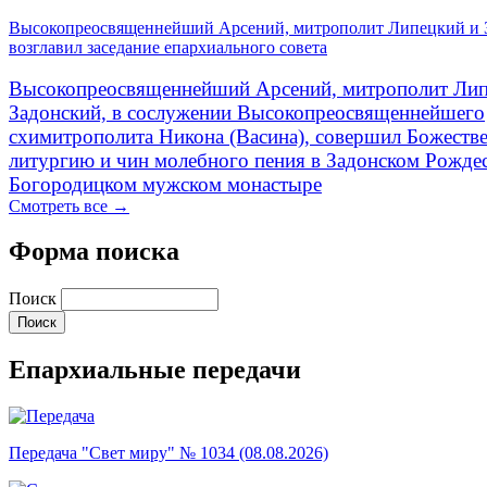
Высокопреосвященнейший Арсений, митрополит Липецкий и 
возглавил заседание епархиального совета
Высокопреосвященнейший Арсений, митрополит Лип
Задонский, в сослужении Высокопреосвященнейшего
схимитрополита Никона (Васина), совершил Божеств
литургию и чин молебного пения в Задонском Рожде
Богородицком мужском монастыре
Смотреть все →
Форма поиска
Поиск
Епархиальные передачи
Передача "Свет миру" № 1034 (08.08.2026)