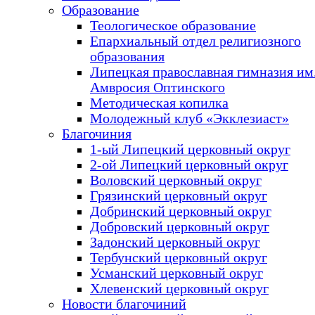
Образование
Теологическое образование
Епархиальный отдел религиозного
образования
Липецкая православная гимназия им.
Амвросия Оптинского
Методическая копилка
Молодежный клуб «Экклезиаст»
Благочиния
1-ый Липецкий церковный округ
2-ой Липецкий церковный округ
Воловский церковный округ
Грязинский церковный округ
Добринский церковный округ
Добровский церковный округ
Задонский церковный округ
Тербунский церковный округ
Усманский церковный округ
Хлевенский церковный округ
Новости благочиний