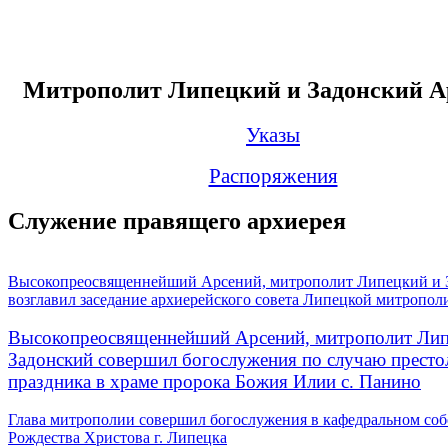
Митрополит Липецкий и Задонский А
Указы
Распоряжения
Служение правящего архиерея
Высокопреосвященнейший Арсений, митрополит Липецкий и 
возглавил заседание архиерейского совета Липецкой митропол
Высокопреосвященнейший Арсений, митрополит Лип
Задонский совершил богослужения по случаю престо
праздника в храме пророка Божия Илии с. Панино
Глава митрополии совершил богослужения в кафедральном соб
Рождества Христова г. Липецка