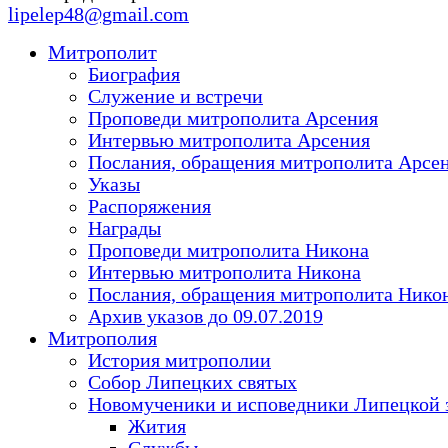
lipelep48@gmail.com
Митрополит
Биография
Служение и встречи
Проповеди митрополита Арсения
Интервью митрополита Арсения
Послания, обращения митрополита Арсе
Указы
Распоряжения
Награды
Проповеди митрополита Никона
Интервью митрополита Никона
Послания, обращения митрополита Нико
Архив указов до 09.07.2019
Митрополия
История митрополии
Собор Липецких святых
Новомученики и исповедники Липецкой 
Жития