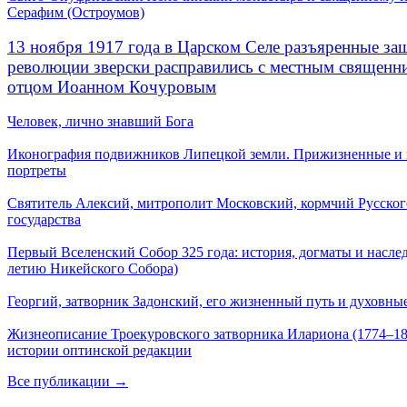
Серафим (Остроумов)
13 ноября 1917 года в Царском Селе разъяренные за
революции зверски расправились с местным священ
отцом Иоанном Кочуровым
Человек, лично знавший Бога
Иконография подвижников Липецкой земли. Прижизненные и
портреты
Святитель Алексий, митрополит Московский, кормчий Русског
государства
Первый Вселенский Собор 325 года: история, догматы и наслед
летию Никейского Собора)
Георгий, затворник Задонский, его жизненный путь и духовные
Жизнеописание Троекуровского затворника Илариона (1774–18
истории оптинской редакции
Все публикации →