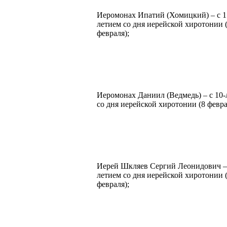
Иеромонах Ипатий (Хомицкий) – с 1
летием со дня иерейской хиротонии 
февраля);
Иеромонах Даниил (Ведмедь) – с 10-
со дня иерейской хиротонии (8 февра
Иерей Шкляев Сергий Леонидович – 
летием со дня иерейской хиротонии 
февраля);