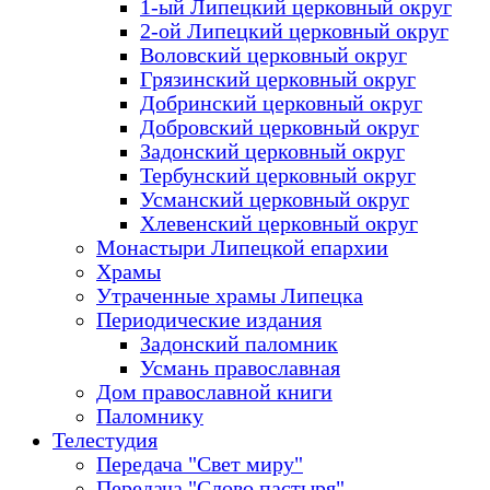
1-ый Липецкий церковный округ
2-ой Липецкий церковный округ
Воловский церковный округ
Грязинский церковный округ
Добринский церковный округ
Добровский церковный округ
Задонский церковный округ
Тербунский церковный округ
Усманский церковный округ
Хлевенский церковный округ
Монастыри Липецкой епархии
Храмы
Утраченные храмы Липецка
Периодические издания
Задонский паломник
Усмань православная
Дом православной книги
Паломнику
Телестудия
Передача "Свет миру"
Передача "Слово пастыря"