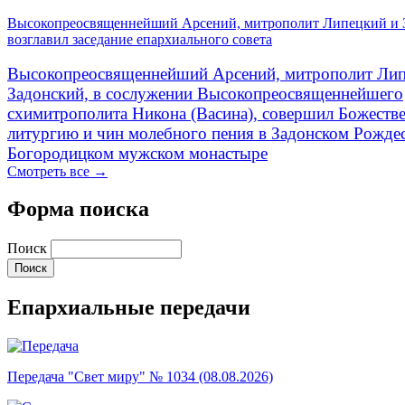
Высокопреосвященнейший Арсений, митрополит Липецкий и 
возглавил заседание епархиального совета
Высокопреосвященнейший Арсений, митрополит Лип
Задонский, в сослужении Высокопреосвященнейшего
схимитрополита Никона (Васина), совершил Божеств
литургию и чин молебного пения в Задонском Рожде
Богородицком мужском монастыре
Смотреть все →
Форма поиска
Поиск
Епархиальные передачи
Передача "Свет миру" № 1034 (08.08.2026)