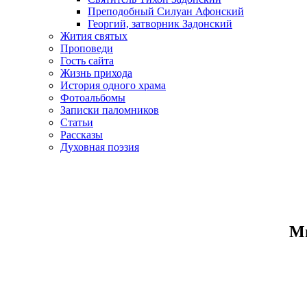
Преподобный Силуан Афонский
Георгий, затворник Задонский
Жития святых
Проповеди
Гость сайта
Жизнь прихода
История одного храма
Фотоальбомы
Записки паломников
Статьи
Рассказы
Духовная поэзия
Ми