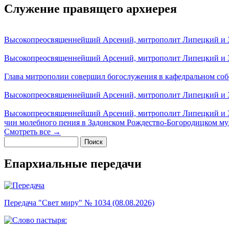
Служение правящего архиерея
Высокопреосвященнейший Арсений, митрополит Липецкий и За
Высокопреосвященнейший Арсений, митрополит Липецкий и За
Глава митрополии совершил богослужения в кафедральном соб
Высокопреосвященнейший Арсений, митрополит Липецкий и За
Высокопреосвященнейший Арсений, митрополит Липецкий и З
чин молебного пения в Задонском Рождество-Богородицком м
Смотреть все →
Поиск
Форма поиска
Епархиальные передачи
Передача "Свет миру" № 1034 (08.08.2026)