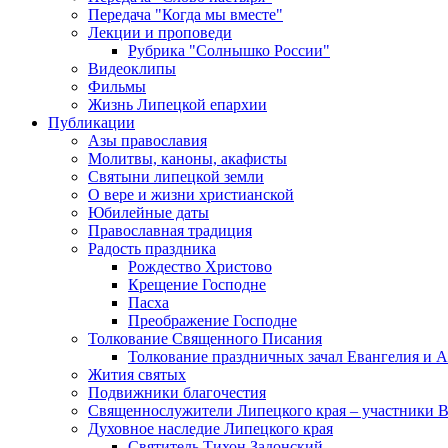
Передача "Когда мы вместе"
Лекции и проповеди
Рубрика "Солнышко России"
Видеоклипы
Фильмы
Жизнь Липецкой епархии
Публикации
Азы православия
Молитвы, каноны, акафисты
Святыни липецкой земли
О вере и жизни христианской
Юбилейные даты
Православная традиция
Радость праздника
Рождество Христово
Крещение Господне
Пасха
Преображение Господне
Толкование Священного Писания
Толкование праздничных зачал Евангелия и 
Жития святых
Подвижники благочестия
Священнослужители Липецкого края – участники 
Духовное наследие Липецкого края
Святитель Тихон Задонский