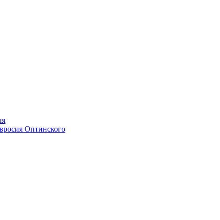
ия
мвросия Оптинского