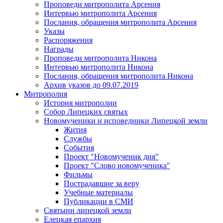
Проповеди митрополита Арсения
Интервью митрополита Арсения
Послания, обращения митрополита Арсения
Указы
Распоряжения
Награды
Проповеди митрополита Никона
Интервью митрополита Никона
Послания, обращения митрополита Никона
Архив указов до 09.07.2019
Митрополия
История митрополии
Собор Липецких святых
Новомученики и исповедники Липецкой земли
Жития
Службы
События
Проект "Новомученик дня"
Проект "Слово новомученика"
Фильмы
Пострадавшие за веру
Учебные материалы
Публикации в СМИ
Святыни липецкой земли
Елецкая епархия