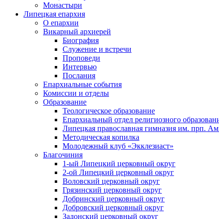
Монастыри
Липецкая епархия
О епархии
Викарный архиерей
Биография
Служение и встречи
Проповеди
Интервью
Послания
Епархиальные события
Комиссии и отделы
Образование
Теологическое образование
Епархиальный отдел религиозного образован
Липецкая православная гимназия им. прп. А
Методическая копилка
Молодежный клуб «Экклезиаст»
Благочиния
1-ый Липецкий церковный округ
2-ой Липецкий церковный округ
Воловский церковный округ
Грязинский церковный округ
Добринский церковный округ
Добровский церковный округ
Задонский церковный округ