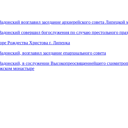
донский возглавил заседание архиерейского совета Липецкой
донский совершил богослужения по случаю престольного праз
оре Рождества Христова г. Липецка
донский, возглавил заседание епархиального совета
адонский, в сослужении Высокопреосвященнейшего схимитропо
ужском монастыре