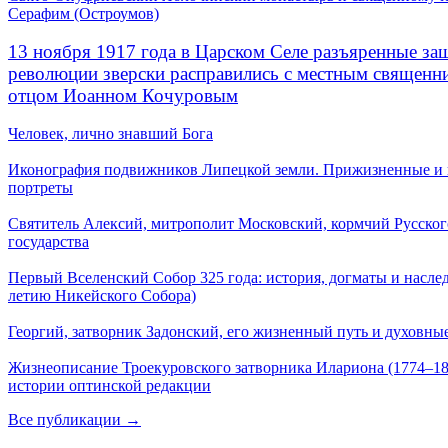
Серафим (Остроумов)
13 ноября 1917 года в Царском Селе разъяренные за
революции зверски расправились с местным священ
отцом Иоанном Кочуровым
Человек, лично знавший Бога
Иконография подвижников Липецкой земли. Прижизненные и
портреты
Святитель Алексий, митрополит Московский, кормчий Русског
государства
Первый Вселенский Собор 325 года: история, догматы и наслед
летию Никейского Собора)
Георгий, затворник Задонский, его жизненный путь и духовные
Жизнеописание Троекуровского затворника Илариона (1774–18
истории оптинской редакции
Все публикации →