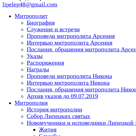
lipelep48@gmail.com
Митрополит
Биография
Служение и встречи
Проповеди митрополита Арсения
Интервью митрополита Арсения
Послания, обращения митрополита Арсе
Указы
Распоряжения
Награды
Проповеди митрополита Никона
Интервью митрополита Никона
Послания, обращения митрополита Нико
Архив указов до 09.07.2019
Митрополия
История митрополии
Собор Липецких святых
Новомученики и исповедники Липецкой 
Жития