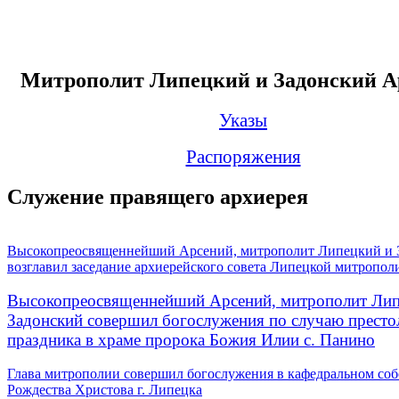
Митрополит Липецкий и Задонский А
Указы
Распоряжения
Служение правящего архиерея
Высокопреосвященнейший Арсений, митрополит Липецкий и 
возглавил заседание архиерейского совета Липецкой митропол
Высокопреосвященнейший Арсений, митрополит Лип
Задонский совершил богослужения по случаю престо
праздника в храме пророка Божия Илии с. Панино
Глава митрополии совершил богослужения в кафедральном соб
Рождества Христова г. Липецка